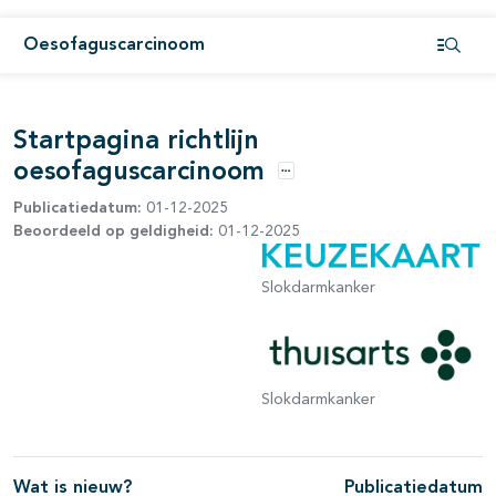
pagina's open- en dichtklappen
Oesofaguscarcinoom
Open i
pagina's open- en dichtklappen
pagina's open- en dichtklappen
Startpagina richtlijn
pagina's open- en dichtklappen
oesofaguscarcinoom
Opties
Publicatiedatum:
01-12-2025
Beoordeeld op geldigheid:
01-12-2025
pagina's open- en dichtklappen
Slokdarmkanker
pagina's open- en dichtklappen
Slokdarmkanker
Wat is nieuw?
Publicatiedatum