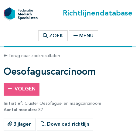
Richtlijnendatabase
t inhoudsopgave
ZOEK
MENU
n binnen deze richtlijn
Terug naar zoekresultaten
les openklappen
Oesofaguscarcinoom
VOLGEN
Initiatief:
Cluster Oesofagus- en maagcarcinoom
Aantal modules:
87
pagina's open- en dichtklappen
Bijlagen
Download richtlijn
pagina's open- en dichtklappen