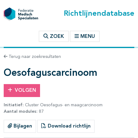
Richtlijnendatabase
t inhoudsopgave
ZOEK
MENU
n binnen deze richtlijn
Terug naar zoekresultaten
les openklappen
Oesofaguscarcinoom
VOLGEN
Initiatief:
Cluster Oesofagus- en maagcarcinoom
Aantal modules:
87
pagina's open- en dichtklappen
Bijlagen
Download richtlijn
pagina's open- en dichtklappen