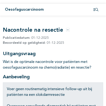
pagina's open- en dichtklappen
Oesofaguscarcinoom
Open i
pagina's open- en dichtklappen
pagina's open- en dichtklappen
Nacontrole na resectie
Opties
pagina's open- en dichtklappen
Publicatiedatum:
01-12-2025
Beoordeeld op geldigheid:
01-12-2025
Uitgangsvraag
Wat is de optimale nacontrole voor patiënten met
oesofaguscarcinoom na chemo(radiatie) en resectie?
Aanbeveling
Voer geen routinematig intensieve follow-up uit bij
pagina's open- en dichtklappen
patiënten na een slokdarmresectie
pagina's open- en dichtklappen