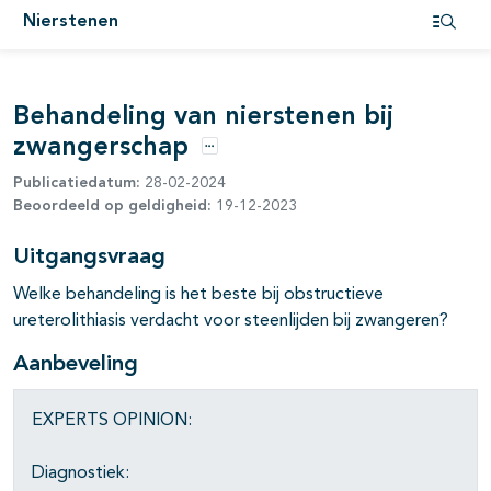
Nierstenen
pagina's open- en dichtklappen
Open i
Behandeling van nierstenen bij
zwangerschap
Opties
Publicatiedatum:
28-02-2024
pagina's open- en dichtklappen
Beoordeeld op geldigheid:
19-12-2023
Uitgangsvraag
Welke behandeling is het beste bij obstructieve
ureterolithiasis verdacht voor steenlijden bij zwangeren?
Aanbeveling
EXPERTS OPINION:
Diagnostiek: