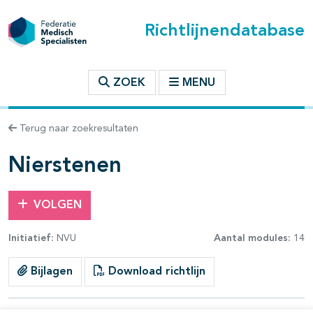
Richtlijnendatabase
t inhoudsopgave
ZOEK
MENU
n binnen deze richtlijn
Terug naar zoekresultaten
les openklappen
Nierstenen
VOLGEN
Initiatief:
NVU
Aantal modules:
14
pagina's open- en dichtklappen
Bijlagen
Download richtlijn
pagina's open- en dichtklappen