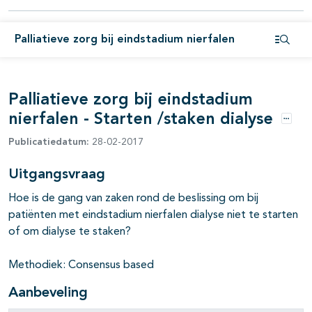
Palliatieve zorg bij eindstadium nierfalen
Open i
Palliatieve zorg bij eindstadium
nierfalen - Starten /staken dialyse
Optie
Publicatiedatum:
28-02-2017
pagina's open- en dichtklappen
Uitgangsvraag
Hoe is de gang van zaken rond de beslissing om bij
patiënten met eindstadium nierfalen dialyse niet te starten
of om dialyse te staken?
Methodiek: Consensus based
Aanbeveling