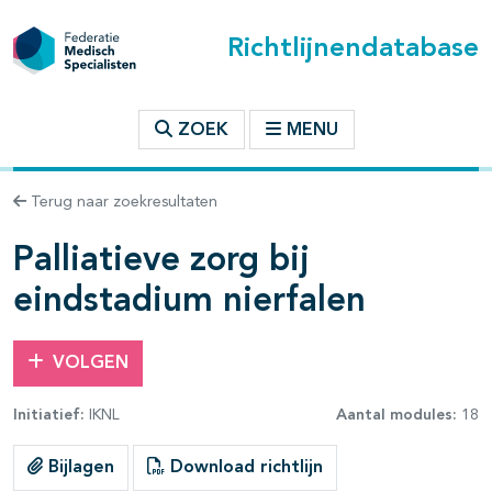
Richtlijnendatabase
t inhoudsopgave
ZOEK
MENU
n binnen deze richtlijn
Terug naar zoekresultaten
les openklappen
Palliatieve zorg bij
eindstadium nierfalen
VOLGEN
pagina's open- en dichtklappen
Initiatief:
IKNL
Aantal modules:
18
Bijlagen
Download richtlijn