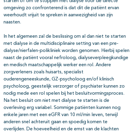
starten of om te stoppen met dialyse voor de directe
omgeving zo confronterend is dat dit de patiënt ervan
weerhoudt vrijuit te spreken in aanwezigheid van zijn
naasten.
In het algemeen zal de beslissing om al dan niet te starten
met dialyse in de multidisciplinaire setting van een pre-
dialyse/nierfalen-polikliniek worden genomen. Hierbij spelen
naast de patiënt vooral nefroloog, dialyseverpleegkundige
en medisch maatschappelijk werker een rol. Andere
zorgverleners zoals huisarts, specialist
ouderengeneeskunde, GZ-psycholoog en/of klinisch
psycholoog, geestelijk verzorger of psychiater kunnen zo
nodig mede een rol spelen bij het besluitvormingsproces.
Na het besluit om niet met dialyse te starten is de
overleving erg variabel. Sommige patiënten kunnen nog
enkele jaren met een eGFR van 10 ml/min leven, terwijl
anderen snel achteruit gaan en spoedig komen te
overlijden. De hoeveelheid en de ernst van de klachten