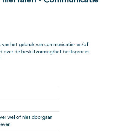
m nierfalen - Communicatie
ct van het gebruik van communicatie- en/of
id over de besluitvorming/het beslisproces
?
ver wel of niet doorgaan
 leven