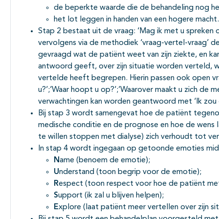
de beperkte waarde die de behandeling nog hee
het lot leggen in handen van een hogere macht.
Stap 2 bestaat uit de vraag: ‘Mag ik met u spreken 
vervolgens via de methodiek ‘vraag-vertel-vraag’ de
gevraagd wat de patiënt weet van zijn ziekte, en ka
antwoord geeft, over zijn situatie worden verteld,
vertelde heeft begrepen. Hierin passen ook open vra
u?’;’Waar hoopt u op?’;’Waarover maakt u zich de me
verwachtingen kan worden geantwoord met ‘Ik zou 
Bij stap 3 wordt samengevat hoe de patiënt tegenove
medische conditie en de prognose en hoe de wens lan
te willen stoppen met dialyse) zich verhoudt tot ver
In stap 4 wordt ingegaan op getoonde emoties mi
N
ame (benoem de emotie);
U
nderstand (toon begrip voor de emotie);
R
espect (toon respect voor hoe de patiënt met 
S
upport (ik zal u blijven helpen);
E
xplore (laat patiënt meer vertellen over zijn sit