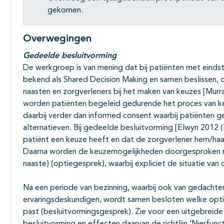
gekomen.
Overwegingen
Gedeelde besluitvorming
De werkgroep is van mening dat bij patiënten met einds
bekend als Shared Decision Making en samen beslissen, 
naasten en zorgverleners bij het maken van keuzes [Murra
worden patiënten begeleid gedurende het proces van k
daarbij verder dan informed consent waarbij patiënten g
alternatieven. Bij gedeelde besluitvorming [Elwyn 2012 
patiënt een keuze heeft en dat de zorgverlener hem/haa
Daarna worden de keuzemogelijkheden doorgesproken me
naaste) (optiegesprek), waarbij expliciet de situatie va
Na een periode van bezinning, waarbij ook van gedacht
ervaringsdeskundigen, wordt samen besloten welke optie 
past (besluitvormingsgesprek). Zie voor een uitgebreid