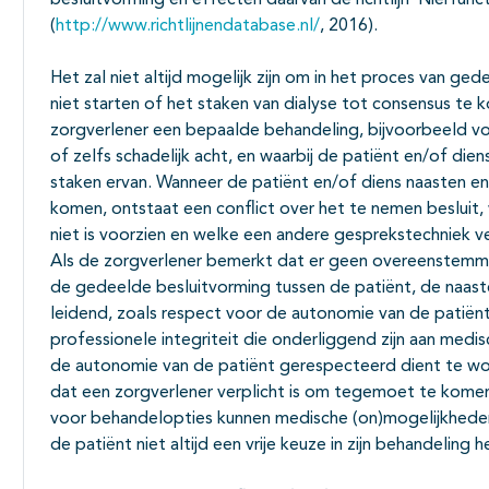
besluitvorming en effecten daarvan de richtlijn ‘Nierfun
(
http://www.richtlijnendatabase.nl/
, 2016).
Het zal niet altijd mogelijk zijn om in het proces van ge
niet starten of het staken van dialyse tot consensus te k
zorgverlener een bepaalde behandeling, bijvoorbeeld voo
of zelfs schadelijk acht, en waarbij de patiënt en/of dien
staken ervan. Wanneer de patiënt en/of diens naasten e
komen, ontstaat een conflict over het te nemen besluit
niet is voorzien en welke een andere gesprekstechniek ve
Als de zorgverlener bemerkt dat er geen overeenstemmi
de gedeelde besluitvorming tussen de patiënt, de naaste(
leidend, zoals respect voor de autonomie van de patiënt
professionele integriteit die onderliggend zijn aan medi
de autonomie van de patiënt gerespecteerd dient te wor
dat een zorgverlener verplicht is om tegemoet te komen 
voor behandelopties kunnen medische (on)mogelijkhede
de patiënt niet altijd een vrije keuze in zijn behandeling h