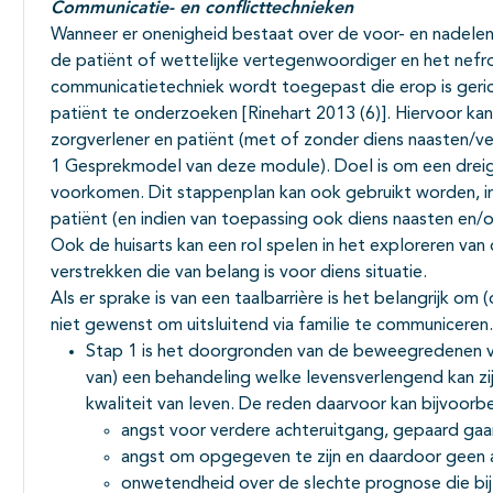
Communicatie- en conflicttechnieken
Wanneer er onenigheid bestaat over de voor- en nadelen 
de patiënt of wettelijke vertegenwoordiger en het nefro
communicatietechniek wordt toegepast die erop is ger
patiënt te onderzoeken [Rinehart 2013 (6)]. Hiervoor 
zorgverlener en patiënt (met of zonder diens naasten/
1
Gesprekmodel van deze module). Doel is om een dreig
voorkomen. Dit stappenplan kan ook gebruikt worden, ind
patiënt (en indien van toepassing ook diens naasten en/
Ook de huisarts kan een rol spelen in het exploreren van
verstrekken die van belang is voor diens situatie.
Als er sprake is van een taalbarrière is het belangrijk om (
niet gewenst om uitsluitend via familie te communiceren.
Stap 1 is het doorgronden van de beweegredenen v
van) een behandeling welke levensverlengend kan zi
kwaliteit van leven. De reden daarvoor kan bijvoorbe
angst voor verdere achteruitgang, gepaard gaa
angst om opgegeven te zijn en daardoor geen a
onwetendheid over de slechte prognose die bij 