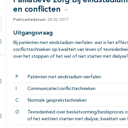
Palliatieve zorg bij eindstadiu
en conflicten
Opties
Publicatiedatum:
28-02-2017
eken binnen deze richtlijn
Uitgangsvraag
Bij patiënten met eindstadium nierfalen: wat is het effe
Alles openklappen
conflicttechnieken op kwaliteit van leven of tevredenhe
over het stoppen of het wel of niet starten met dialyse
P
Patiënten met eindstadium nierfalen
Subpagina's open- en dichtklappen
I
Communicatie/conflicttechnieken
C
Normale gesprekstechnieken
O
Tevredenheid over besluitvorming/beslisproces o
of het wel/niet starten met dialyse, kwaliteit van
Subpagina's open- en dichtklappen