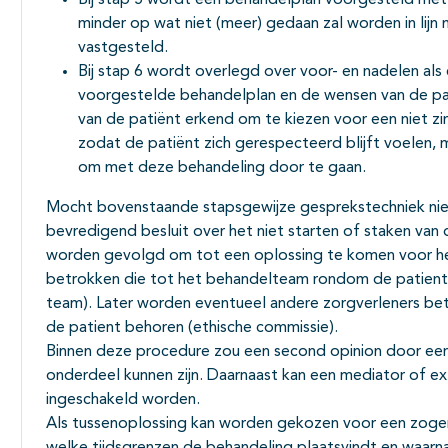
Bij stap 5 wordt een behandelplan voorgesteld me
minder op wat niet (meer) gedaan zal worden in lijn 
vastgesteld.
Bij stap 6 wordt overlegd over voor- en nadelen als
voorgestelde behandelplan en de wensen van de pa
van de patiënt erkend om te kiezen voor een niet z
zodat de patiënt zich gerespecteerd blijft voelen,
om met deze behandeling door te gaan.
Mocht bovenstaande stapsgewijze gesprekstechniek niet 
bevredigend besluit over het niet starten of staken van
worden gevolgd om tot een oplossing te komen voor het 
betrokken die tot het behandelteam rondom de patient
team). Later worden eventueel andere zorgverleners be
de patient behoren (ethische commissie).
Binnen deze procedure zou een second opinion door een
onderdeel kunnen zijn. Daarnaast kan een mediator of e
ingeschakeld worden.
Als tussenoplossing kan worden gekozen voor een zoge