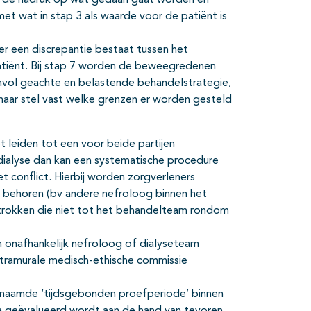
t de nadruk op wat gedaan gaat worden en
met wat in stap 3 als waarde voor de patiënt is
 er een discrepantie bestaat tussen het
tiënt. Bij stap 7 worden de beweegredenen
invol geachte en belastende behandelstrategie,
 maar stel vast welke grenzen er worden gesteld
leiden tot een voor beide partijen
 dialyse dan kan een systematische procedure
conflict. Hierbij worden zorgverleners
 behoren (bv andere nefroloog binnen het
trokken die niet tot het behandelteam rondom
 onafhankelijk nefroloog of dialyseteam
xtramurale medisch-ethische commissie
naamde ‘tijdsgebonden proefperiode’ binnen