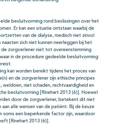
ctievervangende behandeling’
deelde besluitvorming rond beslissingen over het
omen. Er kan een situatie ontstaan waarbij de
rtzetten van de dialyse, medisch niet zinvol
s naasten zich niet kunnen neerleggen bij het
n de zorgverlener niet tot overeenstemming
, waar in de procedure gedeelde besluitvorming
reist.
ng kan worden bereikt tijdens het proces van
n) en de zorgverlener zijn ethische principes
, weldoen, niet schaden, rechtvaardigheid en
sche besluitvorming [Rinehart 2013 (6)]. Hoewel
den door de zorgverlener, betekent dit niet
aan alle wensen van de patiënt. Bij de keuze
n soms een beperkende factor zijn, waardoor
eeft [Rinehart 2013 (6)].