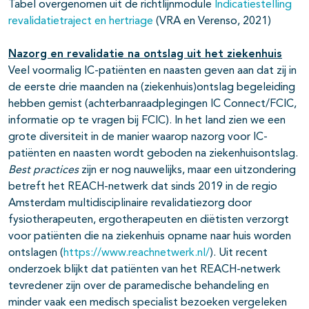
Tabel overgenomen uit de richtlijnmodule
Indicatiestelling
revalidatietraject en hertriage
(VRA en Verenso, 2021)
Nazorg en revalidatie na ontslag uit het ziekenhuis
Veel voormalig IC-patiënten en naasten geven aan dat zij in
de eerste drie maanden na (ziekenhuis)ontslag begeleiding
hebben gemist (achterbanraadplegingen IC Connect/FCIC,
informatie op te vragen bij FCIC). In het land zien we een
grote diversiteit in de manier waarop nazorg voor IC-
patiënten en naasten wordt geboden na ziekenhuisontslag.
Best practices
zijn er nog nauwelijks, maar een uitzondering
betreft het REACH-netwerk dat sinds 2019 in de regio
Amsterdam multidisciplinaire revalidatiezorg door
fysiotherapeuten, ergotherapeuten en diëtisten verzorgt
voor patiënten die na ziekenhuis opname naar huis worden
ontslagen (
https://www.reachnetwerk.nl/
). Uit recent
onderzoek blijkt dat patiënten van het REACH-netwerk
tevredener zijn over de paramedische behandeling en
minder vaak een medisch specialist bezoeken vergeleken