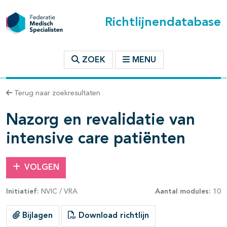
Richtlijnendatabase
t inhoudsopgave
ZOEK
MENU
n binnen deze richtlijn
Terug naar zoekresultaten
Nazorg en revalidatie van
les openklappen
intensive care patiënten
VOLGEN
Initiatief:
NVIC / VRA
Aantal modules:
10
Bijlagen
Download richtlijn