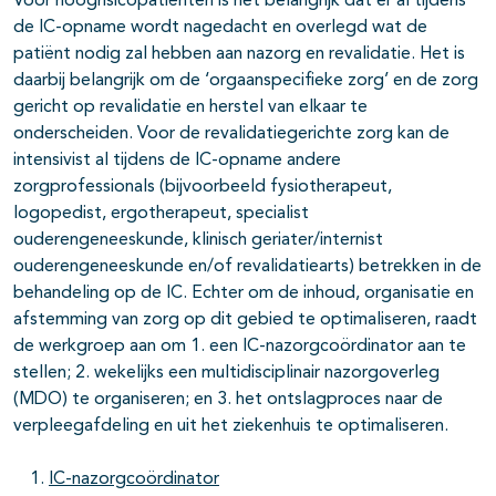
Voor hoogrisicopatiënten is het belangrijk dat er al tijdens
de IC-opname wordt nagedacht en overlegd wat de
patiënt nodig zal hebben aan nazorg en revalidatie. Het is
daarbij belangrijk om de ‘orgaanspecifieke zorg’ en de zorg
gericht op revalidatie en herstel van elkaar te
onderscheiden. Voor de revalidatiegerichte zorg kan de
intensivist al tijdens de IC-opname andere
zorgprofessionals (bijvoorbeeld fysiotherapeut,
logopedist, ergotherapeut, specialist
ouderengeneeskunde, klinisch geriater/internist
ouderengeneeskunde en/of revalidatiearts) betrekken in de
behandeling op de IC. Echter om de inhoud, organisatie en
afstemming van zorg op dit gebied te optimaliseren, raadt
de werkgroep aan om 1. een IC-nazorgcoördinator aan te
stellen; 2. wekelijks een multidisciplinair nazorgoverleg
(MDO) te organiseren; en 3. het ontslagproces naar de
verpleegafdeling en uit het ziekenhuis te optimaliseren.
IC-nazorgcoördinator