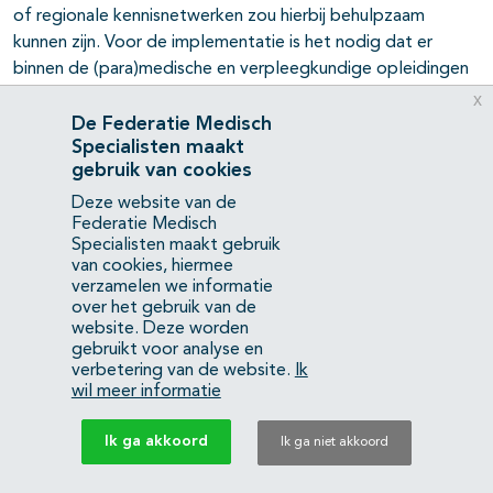
of regionale kennisnetwerken zou hierbij behulpzaam
kunnen zijn. Voor de implementatie is het nodig dat er
binnen de (para)medische en verpleegkundige opleidingen
aandacht wordt besteed aan PICS, PICS-F, en IC-nazorg.
x
De Federatie Medisch
Specialisten maakt
Langetermijndataverzameling om de risicogroepen voor
gebruik van cookies
PICS/PICS-F beter in kaart te brengen, de effectiviteit van
intensive care geneeskunde te onderzoeken en de
Deze website van de
Federatie Medisch
continuïteit van IC-zorg en IC-nazorg in te richten moet
Specialisten maakt gebruik
landelijke georganiseerd en gecoördineerd worden. Dit
van cookies, hiermee
alles kost inzet, samenwerking en financiering.
verzamelen we informatie
over het gebruik van de
website. Deze worden
De implementatie van de aanbevelingen vraagt in
gebruikt voor analyse en
voorkomende gevallen inspanning van zorgverleners.
verbetering van de website.
Ik
Echter, het is wel de verwachting dat door de corona
wil meer informatie
pandemie, men in alle lagen van de gezondheidszorg meer
bekend is geraakt met PICS en men hier ook meer open
Ik ga akkoord
Ik ga niet akkoord
voor staat.