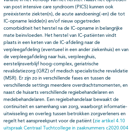
variatie in het verloop van het herstel. Naast het optreden
van post intensive care syndroom (PICS) kunnen ook
preëxistente ziekten(n), de acute aandoening(-en) die tot
IC-opname leidde(n) en/of nieuw opgetreden
comorbiditeit het herstel na de IC-opname in belangrijke
mate beïnvloeden. Het herstel van IC-patiënten vindt
plaats in een keten van de IC-afdeling naar de
verpleegafdeling (eventueel in een ander ziekenhuis) en van
de verpleegafdeling naar huis, verpleeghuis,
eerstelijnsverblijf hoog-complex, geriatrische
revalidatiezorg (GRZ) of medisch specialistische revalidatie
(MSR). Er zijn zo in verschillende fases en tussen de
verschillende settings meerdere overdrachtsmomenten, en
naast de huisarts verschillende regiebehandelaren en
medebehandelaren. Een regiebehandelaar bewaakt de
continuïteit en samenhang van zorg, waarborgt informatie-
uitwisseling en overleg tussen betrokken zorgverleners en
regelt het aanspreekpunt voor de patiënt (
zie artikel 4.10
uitspraak Centraal Tuchtcollege in zaaknummers c2020.004