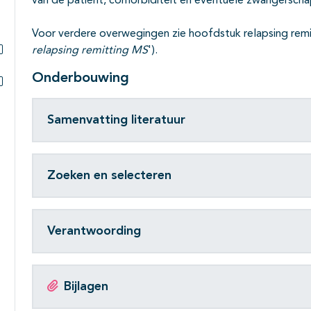
van de patiënt, comorbiditeit en eventuele zwangersch
Voor verdere overwegingen zie hoofdstuk relapsing remi
relapsing remitting MS
').
Subpagina's open- en dichtklappen
Onderbouwing
Subpagina's open- en dichtklappen
Samenvatting literatuur
Zoeken en selecteren
Verantwoording
Bijlagen