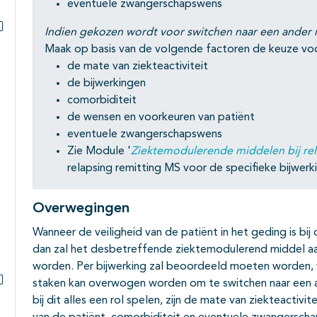
Subpagina's open- en dichtklappen
eventuele zwangerschapswens
Indien gekozen wordt voor switchen naar een ander
Subpagina's open- en dichtklappen
Maak op basis van de volgende factoren de keuze voo
de mate van ziekteactiviteit
de bijwerkingen
comorbiditeit
de wensen en voorkeuren van patiënt
eventuele zwangerschapswens
Zie Module '
Ziektemodulerende middelen bij rel
relapsing remitting MS voor de specifieke bijwerk
Overwegingen
Wanneer de veiligheid van de patiënt in het geding is bi
dan zal het desbetreffende ziektemodulerend middel aan
worden. Per bijwerking zal beoordeeld moeten worden, w
staken kan overwogen worden om te switchen naar een 
Subpagina's open- en dichtklappen
bij dit alles een rol spelen, zijn de mate van ziekteactivi