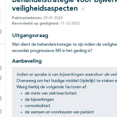
Behandelstrategie voor bijwer
veiligheidsaspecten
Opties
Publicatiedatum:
29-01-2024
eken binnen deze richtlijn
Beoordeeld op geldigheid:
11-12-2023
Uitgangsvraag
Alles openklappen
Wat dient de behandelstrategie te zijn indien de veiligh
secundair progressieve MS in het geding is?
Aanbeveling
Subpagina's open- en dichtklappen
Indien er sprake is van bijwerkingen waardoor de vei
Overweeg om het huidige middel (tijdelijk) te staken 
Subpagina's open- en dichtklappen
Weeg hierbij de volgende factoren af:
de mate van ziekteactiviteit
de bijwerkingen
Subpagina's open- en dichtklappen
comorbiditeit
de wensen en voorkeuren van patiënt