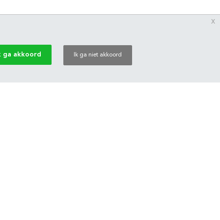
x
k ga akkoord
Ik ga niet akkoord