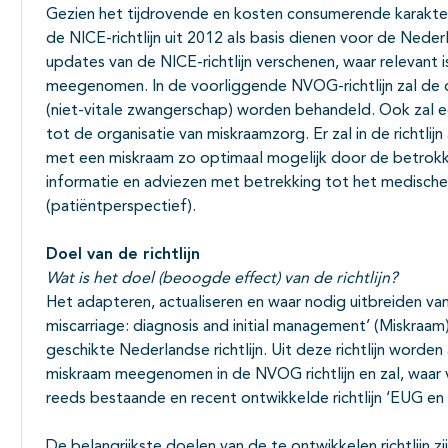
Gezien het tijdrovende en kosten consumerende karakter v
de NICE-richtlijn uit 2012 als basis dienen voor de Neder
updates van de NICE-richtlijn verschenen, waar relevant i
meegenomen. In de voorliggende NVOG-richtlijn zal de 
(niet-vitale zwangerschap) worden behandeld. Ook zal 
tot de organisatie van miskraamzorg. Er zal in de richtlij
met een miskraam zo optimaal mogelijk door de betrokk
informatie en adviezen met betrekking tot het medisch
(patiëntperspectief).
Doel van de richtlijn
Wat is het doel (beoogde effect) van de richtlijn?
Het adapteren, actualiseren en waar nodig uitbreiden van
miscarriage: diagnosis and initial management’ (Miskraa
geschikte Nederlandse richtlijn. Uit deze richtlijn word
miskraam meegenomen in de NVOG richtlijn en zal, waar
reeds bestaande en recent ontwikkelde richtlijn ‘EUG e
De belangrijkste doelen van de te ontwikkelen richtlijn z