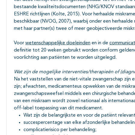
bestaande kwaliteitsdocumenten (NHG/KNOV standaard mi
ESHRE richtlijnen (Kolte, 2015). Voor herhaalde miskram
beschikbaar (NVOG, 2007), waarbij onder een herhaalde
met haar partner(s) twee of meer geobjectiveerde mis
Voor
wetenschappelijke doeleinden
en in de
communicati
definitie tot 20 weken gebruikt worden conform geldende i
voorlichting aan patiënten te worden uitgelegd.
Wat zijn de mogelijke interventies/therapieën of (diagn
Na het vaststellen van de niet-vitale zwangerschap zijn e
zijn; afwachten, medicamenteus opwekken van de miskra
zwangerschapsweefsel middels een chirurgische behand
van een miskraam wordt zowel nationaal als internationa
off-label toepassing van dit medicament.
Wat zijn de belangrijkste en voor de patiënt relev
succespercentage van elke afzonderlijke behandelin
complicatierisico per behandeling;