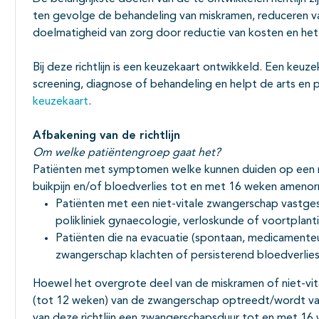
ten gevolge de behandeling van miskramen, reduceren va
doelmatigheid van zorg door reductie van kosten en he
Bij deze richtlijn is een keuzekaart ontwikkeld. Een keuz
screening, diagnose of behandeling en helpt de arts en pa
keuzekaart
.
Afbakening van de richtlijn
Om welke patiëntengroep gaat het?
Patiënten met symptomen welke kunnen duiden op een m
buikpijn en/of bloedverlies tot en met 16 weken amenor
Patiënten met een niet-vitale zwangerschap vastgest
polikliniek gynaecologie, verloskunde of voortplan
Patiënten die na evacuatie (spontaan, medicamenteus
zwangerschap klachten of persisterend bloedverlie
Hoewel het overgrote deel van de miskramen of niet-vit
(tot 12 weken) van de zwangerschap optreedt/wordt va
van deze richtlijn een zwangerschapsduur tot en met 16 we