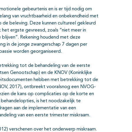
motionele gebeurtenis en is er tijd nodig om
belang van vruchtbaarheid en onbekendheid met
 de beleving. Deze kunnen cultureel gekleurd
ak het ergste gevreesd, zoals “niet meer in
 te blijven”. Rekening houdend met deze
ing in de jonge zwangerschap 7 dagen per
passie worden georganiseerd.
betrekking tot de behandeling van de eerste
rtsen Genootschap) en de KNOV (Koninklijke
teitsdocumenten hebben met betrekking tot de
KNOV, 2017), ontbreekt vooralsnog een NVOG-
. Gezien de kans op complicaties op de korte en
 behandelopties, is het noodzakelijk te
jdragen aan de implementatie van een
andeling van een eerste trimester miskraam.
 (2012) verschenen over het onderwerp miskraam.