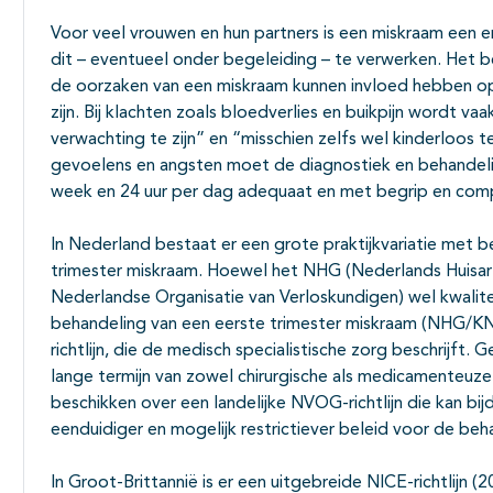
Voor veel vrouwen en hun partners is een miskraam een e
dit – eventueel onder begeleiding – te verwerken. Het 
de oorzaken van een miskraam kunnen invloed hebben op
zijn. Bij klachten zoals bloedverlies en buikpijn wordt va
verwachting te zijn” en “misschien zelfs wel kinderloos
gevoelens en angsten moet de diagnostiek en behandel
week en 24 uur per dag adequaat en met begrip en com
In Nederland bestaat er een grote praktijkvariatie met 
trimester miskraam. Hoewel het NHG (Nederlands Huisa
Nederlandse Organisatie van Verloskundigen) wel kwali
behandeling van een eerste trimester miskraam (NHG/
richtlijn, die de medisch specialistische zorg beschrijft
lange termijn van zowel chirurgische als medicamenteuze
beschikken over een landelijke NVOG-richtlijn die kan bi
eenduidiger en mogelijk restrictiever beleid voor de beh
In Groot-Brittannië is er een uitgebreide NICE-richtlijn