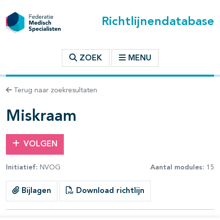
Richtlijnendatabase
t inhoudsopgave
ZOEK
MENU
n binnen deze richtlijn
Terug naar zoekresultaten
Miskraam
VOLGEN
Initiatief:
NVOG
Aantal modules:
15
Bijlagen
Download richtlijn