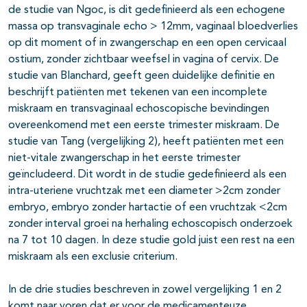
de studie van Ngoc, is dit gedefinieerd als een echogene
massa op transvaginale echo > 12mm, vaginaal bloedverlies
op dit moment of in zwangerschap en een open cervicaal
ostium, zonder zichtbaar weefsel in vagina of cervix. De
studie van Blanchard, geeft geen duidelijke definitie en
beschrijft patiënten met tekenen van een incomplete
miskraam en transvaginaal echoscopische bevindingen
overeenkomend met een eerste trimester miskraam. De
studie van Tang (vergelijking 2), heeft patiënten met een
niet-vitale zwangerschap in het eerste trimester
geïncludeerd. Dit wordt in de studie gedefinieerd als een
intra-uteriene vruchtzak met een diameter >2cm zonder
embryo, embryo zonder hartactie of een vruchtzak <2cm
zonder interval groei na herhaling echoscopisch onderzoek
na 7 tot 10 dagen. In deze studie gold juist een rest na een
miskraam als een exclusie criterium.
In de drie studies beschreven in zowel vergelijking 1 en 2
komt naar voren dat er voor de medicamenteuze