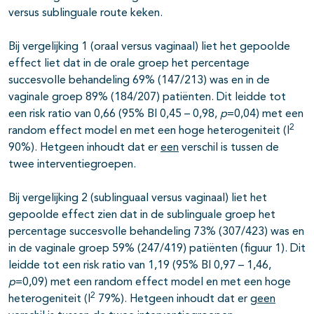
versus sublinguale route keken.
Bij vergelijking 1 (oraal versus vaginaal) liet het gepoolde
effect liet dat in de orale groep het percentage
succesvolle behandeling 69% (147/213) was en in de
vaginale groep 89% (184/207) patiënten. Dit leidde tot
een risk ratio van 0,66 (95% BI 0,45 – 0,98,
p
=0,04) met een
2
random effect model en met een hoge heterogeniteit (I
90%). Hetgeen inhoudt dat er
een
verschil is tussen de
twee interventiegroepen.
Bij vergelijking 2 (sublinguaal versus vaginaal) liet het
gepoolde effect zien dat in de sublinguale groep het
percentage succesvolle behandeling 73% (307/423) was en
in de vaginale groep 59% (247/419) patiënten (figuur 1). Dit
leidde tot een risk ratio van 1,19 (95% BI 0,97 – 1,46,
p
=0,09) met een random effect model en met een hoge
2
heterogeniteit (I
79%). Hetgeen inhoudt dat er
geen