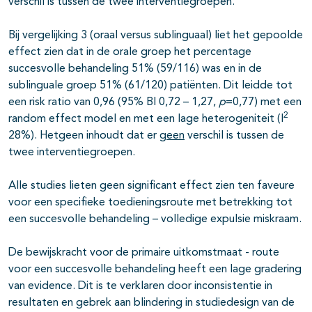
verschil is tussen de twee interventiegroepen.
Bij vergelijking 3 (oraal versus sublinguaal) liet het gepoolde
effect zien dat in de orale groep het percentage
succesvolle behandeling 51% (59/116) was en in de
sublinguale groep 51% (61/120) patiënten. Dit leidde tot
een risk ratio van 0,96 (95% BI 0,72 – 1,27,
p
=0,77) met een
2
random effect model en met een lage heterogeniteit (I
28%). Hetgeen inhoudt dat er
geen
verschil is tussen de
twee interventiegroepen.
Alle studies lieten geen significant effect zien ten faveure
voor een specifieke toedieningsroute met betrekking tot
een succesvolle behandeling – volledige expulsie miskraam.
De bewijskracht voor de primaire uitkomstmaat - route
voor een succesvolle behandeling heeft een lage gradering
van evidence. Dit is te verklaren door inconsistentie in
resultaten en gebrek aan blindering in studiedesign van de