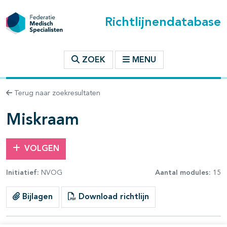
Richtlijnendatabase
t inhoudsopgave
ZOEK
MENU
n binnen deze richtlijn
Terug naar zoekresultaten
Miskraam
VOLGEN
Initiatief:
NVOG
Aantal modules:
15
Bijlagen
Download richtlijn