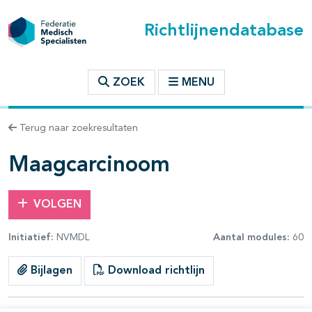
Richtlijnendatabase
t inhoudsopgave
ZOEK
MENU
n binnen deze richtlijn
Terug naar zoekresultaten
les openklappen
Maagcarcinoom
VOLGEN
Initiatief:
NVMDL
Aantal modules:
60
pagina's open- en dichtklappen
Bijlagen
Download richtlijn
pagina's open- en dichtklappen