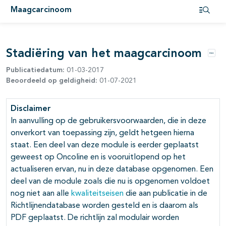
pagina's open- en dichtklappen
Maagcarcinoom
Open i
pagina's open- en dichtklappen
Stadiëring van het maagcarcinoom
pagina's open- en dichtklappen
Opti
Publicatiedatum:
01-03-2017
pagina's open- en dichtklappen
Beoordeeld op geldigheid:
01-07-2021
Disclaimer
In aanvulling op de gebruikersvoorwaarden, die in deze
onverkort van toepassing zijn, geldt hetgeen hierna
pagina's open- en dichtklappen
staat. Een deel van deze module is eerder geplaatst
geweest op Oncoline en is vooruitlopend op het
actualiseren ervan, nu in deze database opgenomen. Een
pagina's open- en dichtklappen
deel van de module zoals die nu is opgenomen voldoet
nog niet aan alle
kwaliteitseisen
die aan publicatie in de
pagina's open- en dichtklappen
Richtlijnendatabase worden gesteld en is daarom als
PDF geplaatst. De richtlijn zal modulair worden