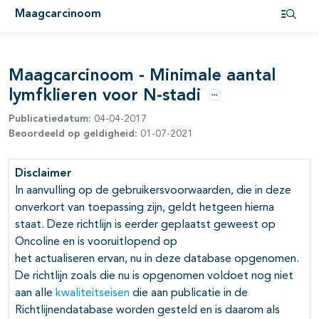
Maagcarcinoom
pagina's open- en dichtklappen
Open i
pagina's open- en dichtklappen
Maagcarcinoom - Minimale aantal
lymfklieren voor N-stadi
Opties
Publicatiedatum:
04-04-2017
pagina's open- en dichtklappen
Beoordeeld op geldigheid:
01-07-2021
Disclaimer
In aanvulling op de gebruikersvoorwaarden, die in deze
onverkort van toepassing zijn, geldt hetgeen hierna
staat. Deze richtlijn is eerder geplaatst geweest op
Oncoline en is vooruitlopend op
het actualiseren ervan, nu in deze database opgenomen.
De richtlijn zoals die nu is opgenomen voldoet nog niet
aan alle
kwaliteitseisen
die aan publicatie in de
Richtlijnendatabase worden gesteld en is daarom als