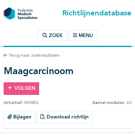
Richtlijnendatabase
t inhoudsopgave
ZOEK
MENU
n binnen deze richtlijn
Terug naar zoekresultaten
les openklappen
Maagcarcinoom
VOLGEN
Initiatief:
NVMDL
Aantal modules:
60
pagina's open- en dichtklappen
Bijlagen
Download richtlijn
pagina's open- en dichtklappen
pagina's open- en dichtklappen