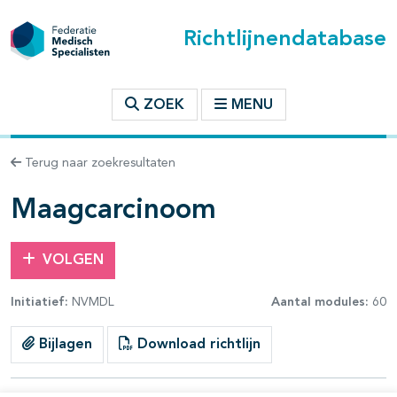
Richtlijnendatabase
t inhoudsopgave
ZOEK
MENU
n binnen deze richtlijn
Terug naar zoekresultaten
les openklappen
Maagcarcinoom
VOLGEN
Initiatief:
NVMDL
Aantal modules:
60
pagina's open- en dichtklappen
Bijlagen
Download richtlijn
pagina's open- en dichtklappen
pagina's open- en dichtklappen