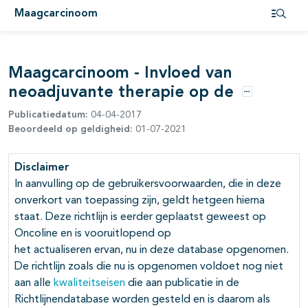
Maagcarcinoom
pagina's open- en dichtklappen
Open i
pagina's open- en dichtklappen
Maagcarcinoom - Invloed van
neoadjuvante therapie op de
Opties
Publicatiedatum:
04-04-2017
pagina's open- en dichtklappen
Beoordeeld op geldigheid:
01-07-2021
Disclaimer
In aanvulling op de gebruikersvoorwaarden, die in deze
onverkort van toepassing zijn, geldt hetgeen hierna
staat. Deze richtlijn is eerder geplaatst geweest op
Oncoline en is vooruitlopend op
het actualiseren ervan, nu in deze database opgenomen.
De richtlijn zoals die nu is opgenomen voldoet nog niet
aan alle
kwaliteitseisen
die aan publicatie in de
Richtlijnendatabase worden gesteld en is daarom als