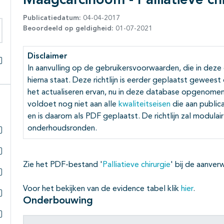
Maagcarcinoom - Palliatieve ch
Publicatiedatum:
04-04-2017
Beoordeeld op geldigheid:
01-07-2021
eken binnen deze richtlijn
Disclaimer
In aanvulling op de gebruikersvoorwaarden, die in deze
Alles openklappen
hierna staat. Deze richtlijn is eerder geplaatst gewees
het actualiseren ervan, nu in deze database opgenomen.
voldoet nog niet aan alle
kwaliteitseisen
die aan public
en is daarom als PDF geplaatst. De richtlijn zal modula
onderhoudsronden.
Subpagina's open- en dichtklappen
Subpagina's open- en dichtklappen
Zie het PDF-bestand '
Palliatieve chirurgie
' bij de aanve
Subpagina's open- en dichtklappen
Voor het bekijken van de evidence tabel klik
hier
.
Onderbouwing
Subpagina's open- en dichtklappen