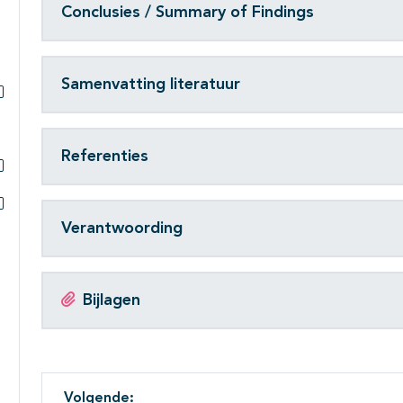
Subpagina's open- en dichtklappen
Conclusies / Summary of Findings
Samenvatting literatuur
Subpagina's open- en dichtklappen
Referenties
Subpagina's open- en dichtklappen
Subpagina's open- en dichtklappen
Verantwoording
Bijlagen
Volgende: