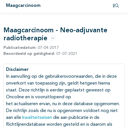
Maagcarcinoom
pagina's open- en dichtklappen
Open i
pagina's open- en dichtklappen
Maagcarcinoom - Neo-adjuvante
radiotherapie
Opties
Publicatiedatum:
07-04-2017
Beoordeeld op geldigheid:
01-07-2021
Disclaimer
pagina's open- en dichtklappen
In aanvulling op de gebruikersvoorwaarden, die in deze
onverkort van toepassing zijn, geldt hetgeen hierna
pagina's open- en dichtklappen
staat. Deze richtlijn is eerder geplaatst geweest op
Oncoline en is vooruitlopend op
het actualiseren ervan, nu in deze database opgenomen.
De richtlijn zoals die nu is opgenomen voldoet nog niet
aan alle
kwaliteitseisen
die aan publicatie in de
pagina's open- en dichtklappen
Richtlijnendatabase worden gesteld en is daarom als