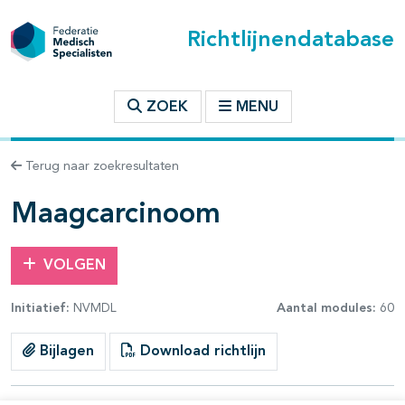
Richtlijnendatabase
t inhoudsopgave
ZOEK
MENU
n binnen deze richtlijn
Terug naar zoekresultaten
les openklappen
Maagcarcinoom
VOLGEN
Initiatief:
NVMDL
Aantal modules:
60
pagina's open- en dichtklappen
Bijlagen
Download richtlijn
pagina's open- en dichtklappen
pagina's open- en dichtklappen