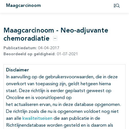
Maagcarcinoom
pagina's open- en dichtklappen
Open i
pagina's open- en dichtklappen
Maagcarcinoom - Neo-adjuvante
chemoradiatie
Opties
Publicatiedatum:
04-04-2017
Beoordeeld op geldigheid:
01-07-2021
Disclaimer
pagina's open- en dichtklappen
In aanvulling op de gebruikersvoorwaarden, die in deze
onverkort van toepassing zijn, geldt hetgeen hierna
pagina's open- en dichtklappen
staat. Deze richtlijn is eerder geplaatst geweest op
Oncoline en is vooruitlopend op
het actualiseren ervan, nu in deze database opgenomen.
De richtlijn zoals die nu is opgenomen voldoet nog niet
aan alle
kwaliteitseisen
die aan publicatie in de
pagina's open- en dichtklappen
Richtlijnendatabase worden gesteld en is daarom als