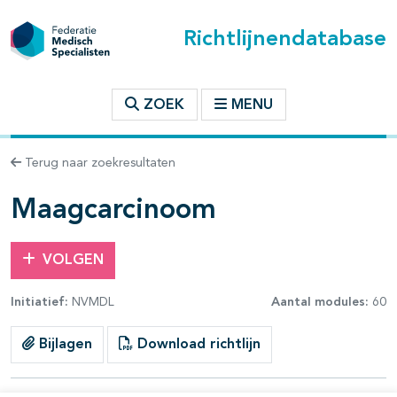
Richtlijnendatabase
t inhoudsopgave
ZOEK
MENU
n binnen deze richtlijn
Terug naar zoekresultaten
les openklappen
Maagcarcinoom
VOLGEN
Initiatief:
NVMDL
Aantal modules:
60
pagina's open- en dichtklappen
Bijlagen
Download richtlijn
pagina's open- en dichtklappen
pagina's open- en dichtklappen