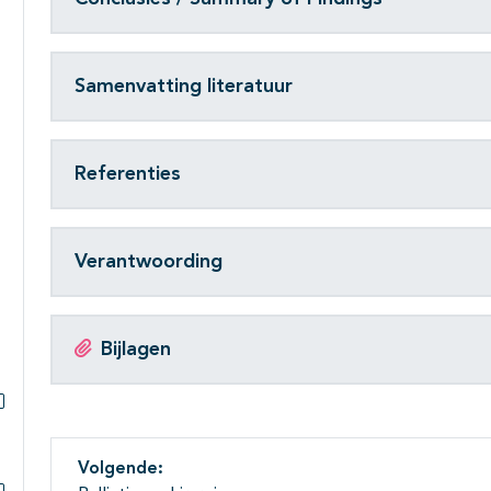
Subpagina's open- en dichtklappen
Samenvatting literatuur
Referenties
Verantwoording
Bijlagen
Subpagina's open- en dichtklappen
Volgende: