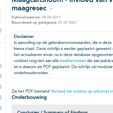
Maagcarcinoom - Invloed van 
maagresec
Opties
Publicatiedatum:
04-04-2017
eken binnen deze richtlijn
Beoordeeld op geldigheid:
01-07-2021
Alles openklappen
Disclaimer
In aanvulling op de gebruikersvoorwaarden, die in deze
hierna staat. Deze richtlijn is eerder geplaatst gewees
het actualiseren ervan, nu in deze database opgenomen.
voldoet nog niet aan alle
kwaliteitseisen
die aan public
en is daarom als PDF geplaatst. De richtlijn zal modula
Subpagina's open- en dichtklappen
onderhoudsronden.
Subpagina's open- en dichtklappen
Zie het PDF-bestand '
Invloed van volume op uitkomst 
Subpagina's open- en dichtklappen
Onderbouwing
Subpagina's open- en dichtklappen
Conclusies / Summary of Findings