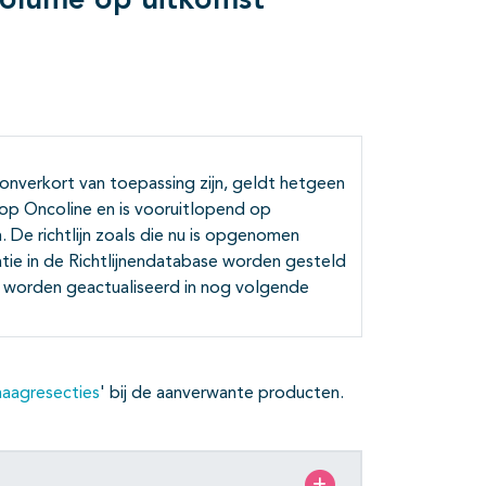
volume op uitkomst
 onverkort van toepassing zijn, geldt hetgeen
t op Oncoline en is vooruitlopend op
 De richtlijn zoals die nu is opgenomen
atie in de Richtlijnendatabase worden gesteld
ir worden geactualiseerd in nog volgende
maagresecties
' bij de aanverwante producten.