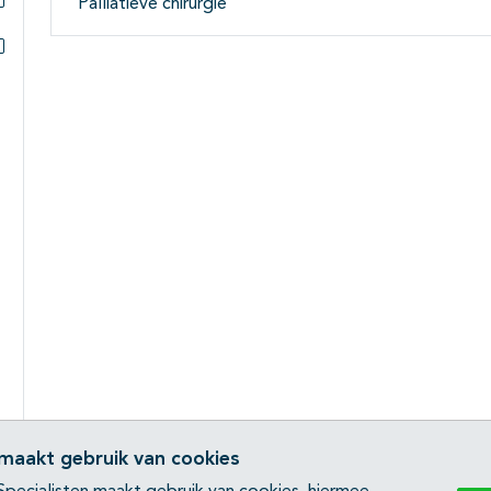
Palliatieve chirurgie
Subpagina's open- en dichtklappen
Subpagina's open- en dichtklappen
 maakt gebruik van cookies