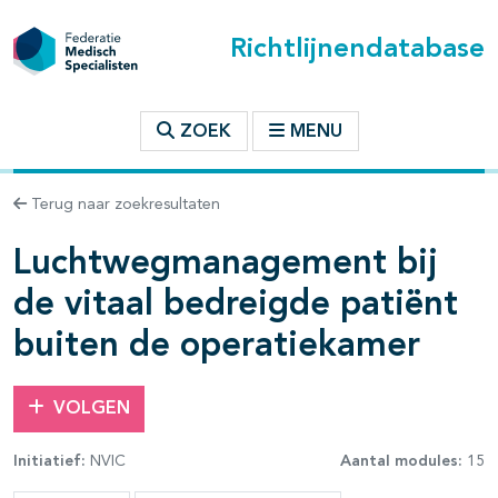
Richtlijnendatabase
t inhoudsopgave
ZOEK
MENU
n binnen deze richtlijn
Terug naar zoekresultaten
Luchtwegmanagement bij
les openklappen
de vitaal bedreigde patiënt
buiten de operatiekamer
VOLGEN
Initiatief:
NVIC
Aantal modules:
15