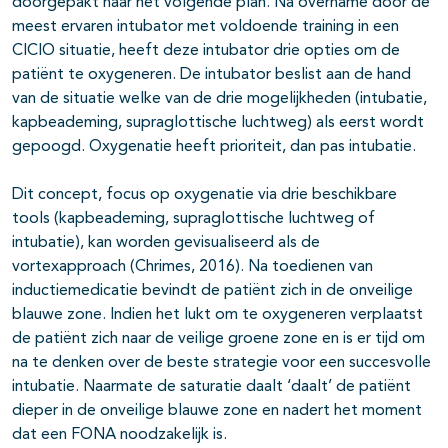
doorgepakt naar het volgende plan. Na overname door de
meest ervaren intubator met voldoende training in een
CICIO situatie, heeft deze intubator drie opties om de
patiënt te oxygeneren. De intubator beslist aan de hand
van de situatie welke van de drie mogelijkheden (intubatie,
kapbeademing, supraglottische luchtweg) als eerst wordt
gepoogd. Oxygenatie heeft prioriteit, dan pas intubatie.
Dit concept, focus op oxygenatie via drie beschikbare
tools (kapbeademing, supraglottische luchtweg of
intubatie), kan worden gevisualiseerd als de
vortexapproach (Chrimes, 2016). Na toedienen van
inductiemedicatie bevindt de patiënt zich in de onveilige
blauwe zone. Indien het lukt om te oxygeneren verplaatst
de patiënt zich naar de veilige groene zone en is er tijd om
na te denken over de beste strategie voor een succesvolle
intubatie. Naarmate de saturatie daalt ‘daalt’ de patiënt
dieper in de onveilige blauwe zone en nadert het moment
dat een FONA noodzakelijk is.