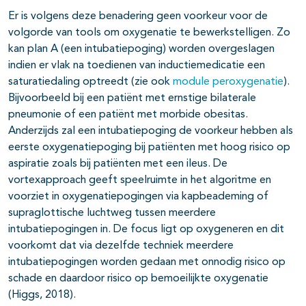
Er is volgens deze benadering geen voorkeur voor de
volgorde van tools om oxygenatie te bewerkstelligen. Zo
kan plan A (een intubatiepoging) worden overgeslagen
indien er vlak na toedienen van inductiemedicatie een
saturatiedaling optreedt (zie ook
module peroxygenatie
).
Bijvoorbeeld bij een patiënt met ernstige bilaterale
pneumonie of een patiënt met morbide obesitas.
Anderzijds zal een intubatiepoging de voorkeur hebben als
eerste oxygenatiepoging bij patiënten met hoog risico op
aspiratie zoals bij patiënten met een ileus. De
vortexapproach geeft speelruimte in het algoritme en
voorziet in oxygenatiepogingen via kapbeademing of
supraglottische luchtweg tussen meerdere
intubatiepogingen in. De focus ligt op oxygeneren en dit
voorkomt dat via dezelfde techniek meerdere
intubatiepogingen worden gedaan met onnodig risico op
schade en daardoor risico op bemoeilijkte oxygenatie
(Higgs, 2018).