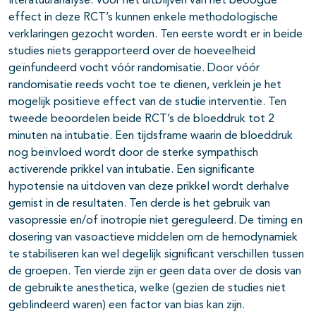
literatuuranalyse. Voor het uitblijven van het beoogde
effect in deze RCT’s kunnen enkele methodologische
verklaringen gezocht worden. Ten eerste wordt er in beide
studies niets gerapporteerd over de hoeveelheid
geïnfundeerd vocht vóór randomisatie. Door vóór
randomisatie reeds vocht toe te dienen, verklein je het
mogelijk positieve effect van de studie interventie. Ten
tweede beoordelen beide RCT’s de bloeddruk tot 2
minuten na intubatie. Een tijdsframe waarin de bloeddruk
nog beïnvloed wordt door de sterke sympathisch
activerende prikkel van intubatie. Een significante
hypotensie na uitdoven van deze prikkel wordt derhalve
gemist in de resultaten. Ten derde is het gebruik van
vasopressie en/of inotropie niet gereguleerd. De timing en
dosering van vasoactieve middelen om de hemodynamiek
te stabiliseren kan wel degelijk significant verschillen tussen
de groepen. Ten vierde zijn er geen data over de dosis van
de gebruikte anesthetica, welke (gezien de studies niet
geblindeerd waren) een factor van bias kan zijn.