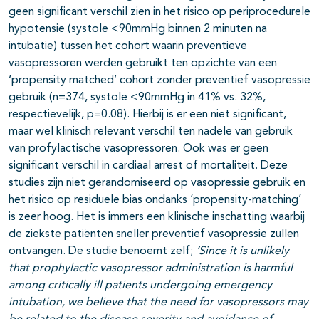
geen significant verschil zien in het risico op periprocedurele
hypotensie (systole <90mmHg binnen 2 minuten na
intubatie) tussen het cohort waarin preventieve
vasopressoren werden gebruikt ten opzichte van een
‘propensity matched’ cohort zonder preventief vasopressie
gebruik (n=374, systole <90mmHg in 41% vs. 32%,
respectievelijk, p=0.08). Hierbij is er een niet significant,
maar wel klinisch relevant verschil ten nadele van gebruik
van profylactische vasopressoren. Ook was er geen
significant verschil in cardiaal arrest of mortaliteit. Deze
studies zijn niet gerandomiseerd op vasopressie gebruik en
het risico op residuele bias ondanks ‘propensity-matching’
is zeer hoog. Het is immers een klinische inschatting waarbij
de ziekste patiënten sneller preventief vasopressie zullen
ontvangen. De studie benoemt zelf;
‘
Since it is unlikely
that prophylactic vasopressor administration is harmful
among critically ill patients undergoing emergency
intubation, we believe that the need for vasopressors may