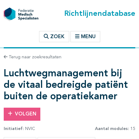
Richtlijnendatabase
t inhoudsopgave
ZOEK
MENU
n binnen deze richtlijn
Terug naar zoekresultaten
Luchtwegmanagement bij
les openklappen
de vitaal bedreigde patiënt
buiten de operatiekamer
VOLGEN
Initiatief:
NVIC
Aantal modules:
15