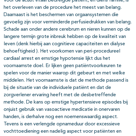
Voor de acuut vitaal bedreigde patiënt, en diens familie, is
het overleven van de procedure het meest van belang.
Daarnaast is het beschermen van orgaansystemen die
gevoelig zijn voor verminderde perfusiedrukken van belang.
Schade aan onder andere cerebrum en nieren kunnen op de
langere termijn grote inbreuk hebben op de kwaliteit van
leven (denk hierbij aan cognitieve capaciteiten en dialyse
behoeftigheid ). Het voorkomen van peri-procedureel
cardiaal arrest en ernstige hypotensie lijkt dus het
voornaamste doel. Er lijken geen patiëntvoorkeuren te
spelen voor de manier waarop dit gebeurt en met welke
middelen. Het voornaamste is dat de methode passend is
bij de situatie van de individuele patiënt en dat de
zorgverlener ervaring heeft met de desbetreffende
methode. De kans op ernstige hypertensieve episodes bij
onjuist gebruik van vasoactieve medicatie in onervaren
handen, is derhalve nog een noemenswaardig aspect.
Tevens is een verlengde opnameduur door excessieve
vochttoediening een nadelig aspect voor patiënten en