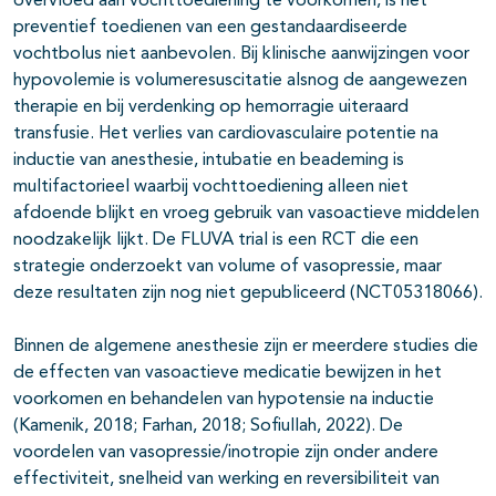
overvloed aan vochttoediening te voorkomen, is het
preventief toedienen van een gestandaardiseerde
vochtbolus niet aanbevolen. Bij klinische aanwijzingen voor
hypovolemie is volumeresuscitatie alsnog de aangewezen
therapie en bij verdenking op hemorragie uiteraard
transfusie. Het verlies van cardiovasculaire potentie na
inductie van anesthesie, intubatie en beademing is
multifactorieel waarbij vochttoediening alleen niet
afdoende blijkt en vroeg gebruik van vasoactieve middelen
noodzakelijk lijkt. De FLUVA trial is een RCT die een
strategie onderzoekt van volume of vasopressie, maar
deze resultaten zijn nog niet gepubliceerd (NCT05318066).
Binnen de algemene anesthesie zijn er meerdere studies die
de effecten van vasoactieve medicatie bewijzen in het
voorkomen en behandelen van hypotensie na inductie
(Kamenik, 2018; Farhan, 2018; Sofiullah, 2022). De
voordelen van vasopressie/inotropie zijn onder andere
effectiviteit, snelheid van werking en reversibiliteit van