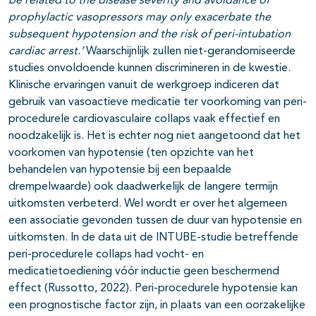
be related to the disease severity and avoidance of
prophylactic vasopressors may only exacerbate the
subsequent hypotension and the risk of peri-intubation
cardiac arrest.’
Waarschijnlijk zullen niet-gerandomiseerde
studies onvoldoende kunnen discrimineren in de kwestie.
Klinische ervaringen vanuit de werkgroep indiceren dat
gebruik van vasoactieve medicatie ter voorkoming van peri-
procedurele cardiovasculaire collaps vaak effectief en
noodzakelijk is. Het is echter nog niet aangetoond dat het
voorkomen van hypotensie (ten opzichte van het
behandelen van hypotensie bij een bepaalde
drempelwaarde) ook daadwerkelijk de langere termijn
uitkomsten verbeterd. Wel wordt er over het algemeen
een associatie gevonden tussen de duur van hypotensie en
uitkomsten. In de data uit de INTUBE-studie betreffende
peri-procedurele collaps had vocht- en
medicatietoediening vóór inductie geen beschermend
effect (Russotto, 2022). Peri-procedurele hypotensie kan
een prognostische factor zijn, in plaats van een oorzakelijke