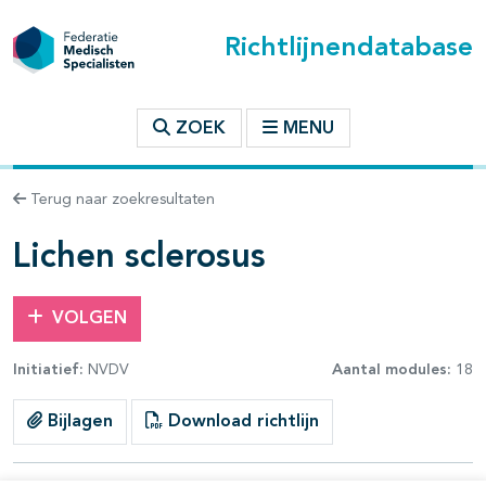
Richtlijnendatabase
t inhoudsopgave
ZOEK
MENU
n binnen deze richtlijn
Terug naar zoekresultaten
les openklappen
Lichen sclerosus
VOLGEN
Initiatief:
NVDV
Aantal modules:
18
Bijlagen
Download richtlijn