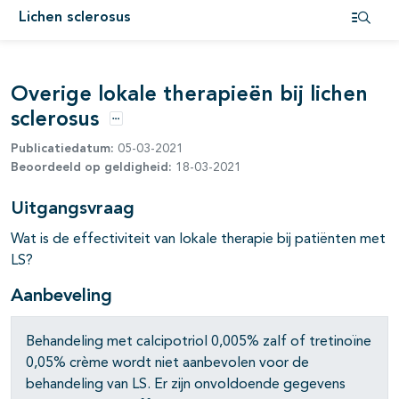
Lichen sclerosus
Open i
pagina's open- en dichtklappen
Overige lokale therapieën bij lichen
sclerosus
Opties
Publicatiedatum:
05-03-2021
Beoordeeld op geldigheid:
18-03-2021
Uitgangsvraag
Wat is de effectiviteit van lokale therapie bij patiënten met
LS?
Aanbeveling
Behandeling met calcipotriol 0,005% zalf of tretinoïne
0,05% crème wordt niet aanbevolen voor de
behandeling van LS. Er zijn onvoldoende gegevens