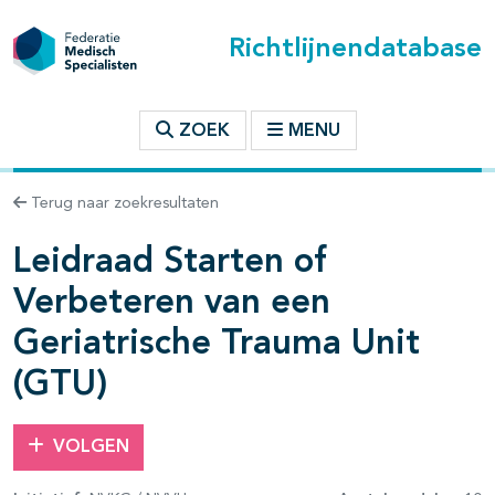
Richtlijnendatabase
t inhoudsopgave
ZOEK
MENU
n binnen deze richtlijn
Terug naar zoekresultaten
Leidraad Starten of
Verbeteren van een
Geriatrische Trauma Unit
(GTU)
VOLGEN