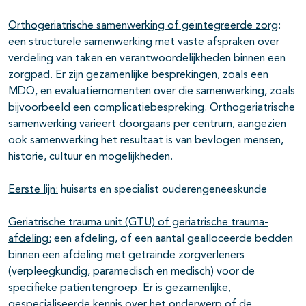
Orthogeriatrische samenwerking of geïntegreerde zorg
:
een structurele samenwerking met vaste afspraken over
verdeling van taken en verantwoordelijkheden binnen een
zorgpad. Er zijn gezamenlijke besprekingen, zoals een
MDO, en evaluatiemomenten over die samenwerking, zoals
bijvoorbeeld een complicatiebespreking. Orthogeriatrische
samenwerking varieert doorgaans per centrum, aangezien
ook samenwerking het resultaat is van bevlogen mensen,
historie, cultuur en mogelijkheden.
Eerste lijn
:
huisarts en specialist ouderengeneeskunde
Geriatrische trauma unit (GTU) of geriatrische trauma-
afdeling:
een afdeling, of een aantal gealloceerde bedden
binnen een afdeling met getrainde zorgverleners
(verpleegkundig, paramedisch en medisch) voor de
specifieke patiëntengroep. Er is gezamenlijke,
gespecialiseerde kennis over het onderwerp of de