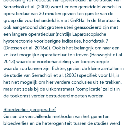
betrekking tot reductie van operatieduur. In de studie van
Serrachioli et al. (2003) wordt er een gemiddeld verschil in
operatieduur van 30 minuten gezien ten gunste van de
groep die voorbehandeld is met GnRHa. In de literatuur is
ook aangetoond dat grotere uteri geassocieerd zijn met
een langere operatieduur (richtlijn Laparoscopische
hysterectomie voor benigne indicaties, hoofdstuk 7
(Driessen et al. 2016a)). Ook is het belangrijk om naar een
zo kort mogelijke operatieduur te streven (Hanwright et al.
2013) waardoor voorbehandeling van toegevoegde
waarde zou kunnen zijn. Echter, gezien de kleine aantallen in
de studie van Serrachioli et al. (2003) specifiek voor LH, is
het niet mogelijk om hier verdere conclusies uit te trekken,
maar net zoals bij de uitkomstmaat ‘complicatie’ zal dit in
de toekomst verder bestudeerd moeten worden.
Bloedverlies peroperatief
Gezien de verschillende methoden van het gemeten
bloedverlies en de heterogeniteit tussen de studies werd