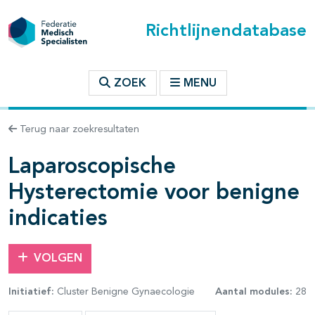
Richtlijnendatabase
t inhoudsopgave
ZOEK
MENU
n binnen deze richtlijn
Terug naar zoekresultaten
Laparoscopische
les openklappen
Hysterectomie voor benigne
indicaties
VOLGEN
Initiatief:
Cluster Benigne Gynaecologie
Aantal modules:
28