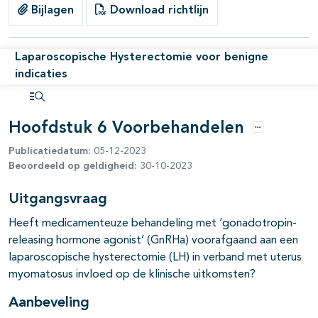
Bijlagen
Download richtlijn
pagina's open- en dichtklappen
Laparoscopische Hysterectomie voor benigne
indicaties
pagina's open- en dichtklappen
Open inhoudsopgave
Hoofdstuk 6 Voorbehandelen
Opties
pagina's open- en dichtklappen
Publicatiedatum:
05-12-2023
Beoordeeld op geldigheid:
30-10-2023
Uitgangsvraag
Heeft medicamenteuze behandeling met ‘gonadotropin-
releasing hormone agonist’ (GnRHa) voorafgaand aan een
pagina's open- en dichtklappen
laparoscopische hysterectomie (LH) in verband met uterus
myomatosus invloed op de klinische uitkomsten?
Aanbeveling