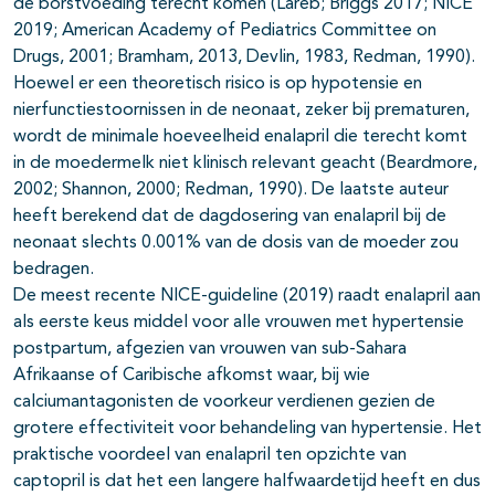
de borstvoeding terecht komen (Lareb; Briggs 2017; NICE
2019; American Academy of Pediatrics Committee on
Drugs, 2001; Bramham, 2013, Devlin, 1983, Redman, 1990).
Hoewel er een theoretisch risico is op hypotensie en
nierfunctiestoornissen in de neonaat, zeker bij prematuren,
wordt de minimale hoeveelheid enalapril die terecht komt
in de moedermelk niet klinisch relevant geacht (Beardmore,
2002; Shannon, 2000; Redman, 1990). De laatste auteur
heeft berekend dat de dagdosering van enalapril bij de
neonaat slechts 0.001% van de dosis van de moeder zou
bedragen.
De meest recente NICE-guideline (2019) raadt enalapril aan
als eerste keus middel voor alle vrouwen met hypertensie
postpartum, afgezien van vrouwen van sub-Sahara
Afrikaanse of Caribische afkomst waar, bij wie
calciumantagonisten de voorkeur verdienen gezien de
grotere effectiviteit voor behandeling van hypertensie. Het
praktische voordeel van enalapril ten opzichte van
captopril is dat het een langere halfwaardetijd heeft en dus