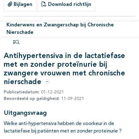
Bijlagen
Download richtlijn
Kinderwens en Zwangerschap bij Chronische
Nierschade
Open inhoudsopgave
Antihypertensiva in de lactatiefase
met en zonder proteïnurie bij
zwangere vrouwen met chronische
nierschade
pagina's open- en dichtklappen
Opties
Publicatiedatum:
01-12-2021
Beoordeeld op geldigheid:
11-09-2021
Uitgangsvraag
Welke anti-hypertensiva hebben de voorkeur in de
lactatiefase bij patiënten met en zonder proteïnurie ?