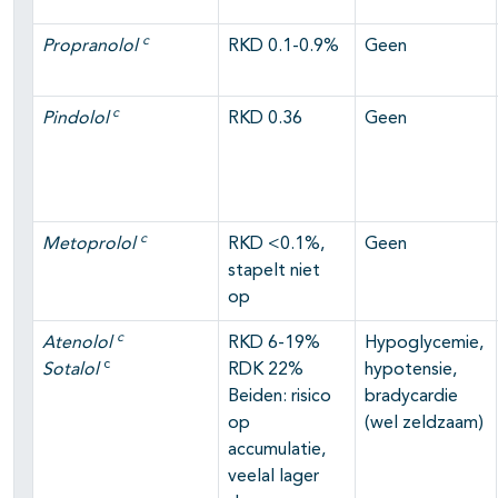
c
Propranolol
RKD 0.1-0.9%
Geen
c
Pindolol
RKD 0.36
Geen
c
Metoprolol
RKD <0.1%,
Geen
stapelt niet
op
c
Atenolol
RKD 6-19%
Hypoglycemie,
c
Sotalol
RDK 22%
hypotensie,
Beiden: risico
bradycardie
op
(wel zeldzaam)
accumulatie,
veelal lager