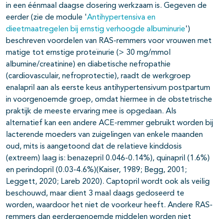
in een éénmaal daagse dosering werkzaam is. Gegeven de
eerder (zie de module '
Antihypertensiva en
dieetmaatregelen bij ernstig verhoogde albuminurie
')
beschreven voordelen van RAS-remmers voor vrouwen met
matige tot ernstige proteïnurie (> 30 mg/mmol
albumine/creatinine) en diabetische nefropathie
(cardiovasculair, nefroprotectie), raadt de werkgroep
enalapril aan als eerste keus antihypertensivum postpartum
in voorgenoemde groep, omdat hiermee in de obstetrische
praktijk de meeste ervaring mee is opgedaan. Als
alternatief kan een andere ACE-remmer gebruikt worden bij
lacterende moeders van zuigelingen van enkele maanden
oud, mits is aangetoond dat de relatieve kinddosis
(extreem) laag is: benazepril 0.046-0.14%), quinapril (1.6%)
en perindopril (0.03-4.6%)(Kaiser, 1989; Begg, 2001;
Leggett, 2020; Lareb 2020). Captopril wordt ook als veilig
beschouwd, maar dient 3 maal daags gedoseerd te
worden, waardoor het niet de voorkeur heeft. Andere RAS-
remmers dan eerdergenoemde middelen worden niet