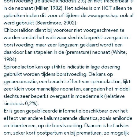
borstvoeding (relatieve kinddosis 2%) en niet traceerbaar is
in de neonaat (Miller, 1982). Het advies is om HCT alleen te
gebruiken indien dit voor of tijdens de zwangerschap ook al
werd gebruikt (Beardmore, 2002).
Chloortalidon dient bij voorkeur niet voorgeschreven te
worden omdat het weliswaar slechts beperkt overgaat in
borstvoeding, maar zeer langzaam geklaard wordt een
daardoor kan stapelen in de (premature) neonaat (White,
1984).
Spironolacton kan op strikte indicatie in lage dosering
gebruikt worden tijdens borstvoeding. De kans op
gynaecomastie, een berucht effect van spironolacton, lijkt
zeer klein voor mannelijke neonaten, aangezien het middel
slechts zeer beperkt overgaat in moedermelk (relatieve
kinddosis 0,2%).
Er is geen gepubliceerde informatie beschikbaar over het
effect van andere kaliumsparende diuretica, zoals amiloride
en triamtereen, op de borstvoeding. Daarom is het advies
om, zeker kort postpartum en bij prematuren, zo mogelijk