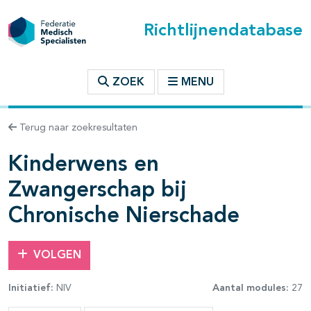
Richtlijnendatabase
t inhoudsopgave
ZOEK
MENU
n binnen deze richtlijn
Terug naar zoekresultaten
Kinderwens en
les openklappen
Zwangerschap bij
Chronische Nierschade
VOLGEN
Initiatief:
NIV
Aantal modules:
27