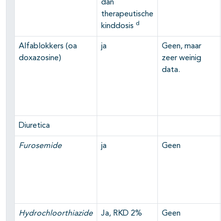
dan
therapeutische
d
kinddosis
Alfablokkers (oa
ja
Geen, maar
doxazosine)
zeer weinig
data.
Diuretica
Furosemide
ja
Geen
Hydrochloorthiazide
Ja, RKD 2%
Geen