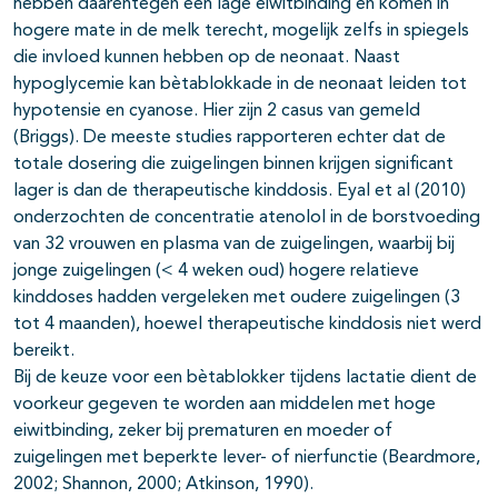
hebben daarentegen een lage eiwitbinding en komen in
hogere mate in de melk terecht, mogelijk zelfs in spiegels
die invloed kunnen hebben op de neonaat. Naast
hypoglycemie kan bètablokkade in de neonaat leiden tot
hypotensie en cyanose. Hier zijn 2 casus van gemeld
(Briggs). De meeste studies rapporteren echter dat de
totale dosering die zuigelingen binnen krijgen significant
lager is dan de therapeutische kinddosis. Eyal et al (2010)
onderzochten de concentratie atenolol in de borstvoeding
van 32 vrouwen en plasma van de zuigelingen, waarbij bij
jonge zuigelingen (< 4 weken oud) hogere relatieve
kinddoses hadden vergeleken met oudere zuigelingen (3
tot 4 maanden), hoewel therapeutische kinddosis niet werd
bereikt.
Bij de keuze voor een bètablokker tijdens lactatie dient de
voorkeur gegeven te worden aan middelen met hoge
eiwitbinding, zeker bij prematuren en moeder of
zuigelingen met beperkte lever- of nierfunctie (Beardmore,
2002; Shannon, 2000; Atkinson, 1990).