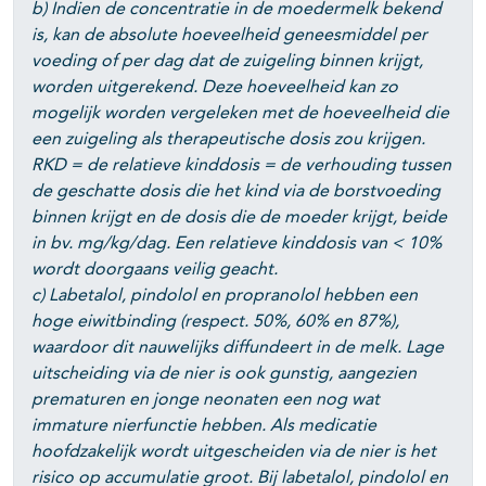
b) Indien de concentratie in de moedermelk bekend
is, kan de absolute hoeveelheid geneesmiddel per
voeding of per dag dat de zuigeling binnen krijgt,
worden uitgerekend. Deze hoeveelheid kan zo
mogelijk worden vergeleken met de hoeveelheid die
een zuigeling als therapeutische dosis zou krijgen.
RKD = de relatieve kinddosis = de verhouding tussen
de geschatte dosis die het kind via de borstvoeding
binnen krijgt en de dosis die de moeder krijgt, beide
in bv. mg/kg/dag. Een relatieve kinddosis van < 10%
wordt doorgaans veilig geacht.
c) Labetalol, pindolol en propranolol hebben een
hoge eiwitbinding (respect. 50%, 60% en 87%),
waardoor dit nauwelijks diffundeert in de melk. Lage
uitscheiding via de nier is ook gunstig, aangezien
prematuren en jonge neonaten een nog wat
immature nierfunctie hebben. Als medicatie
hoofdzakelijk wordt uitgescheiden via de nier is het
risico op accumulatie groot. Bij labetalol, pindolol en