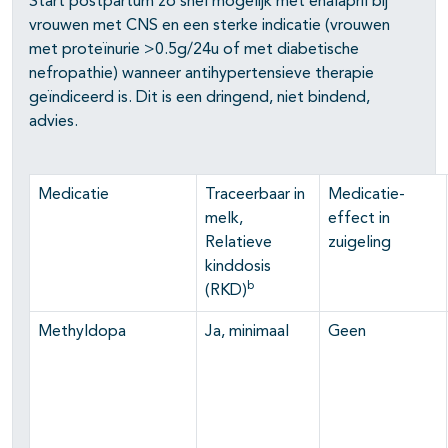
Start postpartum zo snel mogelijk met enalapril bij
vrouwen met CNS en een sterke indicatie (vrouwen
met proteïnurie >0.5g/24u of met diabetische
nefropathie) wanneer antihypertensieve therapie
geïndiceerd is. Dit is een dringend, niet bindend,
advies.
Medicatie
Traceerbaar in
Medicatie-
melk,
effect in
Relatieve
zuigeling
kinddosis
b
(RKD)
Methyldopa
Ja, minimaal
Geen