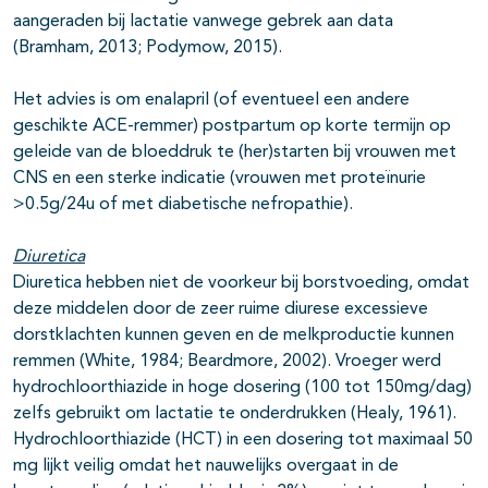
aangeraden bij lactatie vanwege gebrek aan data
(Bramham, 2013; Podymow, 2015).
Het advies is om enalapril (of eventueel een andere
geschikte ACE-remmer) postpartum op korte termijn op
geleide van de bloeddruk te (her)starten bij vrouwen met
CNS en een sterke indicatie (vrouwen met proteïnurie
>0.5g/24u of met diabetische nefropathie).
Diuretica
Diuretica hebben niet de voorkeur bij borstvoeding, omdat
deze middelen door de zeer ruime diurese excessieve
dorstklachten kunnen geven en de melkproductie kunnen
remmen (White, 1984; Beardmore, 2002). Vroeger werd
hydrochloorthiazide in hoge dosering (100 tot 150mg/dag)
zelfs gebruikt om lactatie te onderdrukken (Healy, 1961).
Hydrochloorthiazide (HCT) in een dosering tot maximaal 50
mg lijkt veilig omdat het nauwelijks overgaat in de