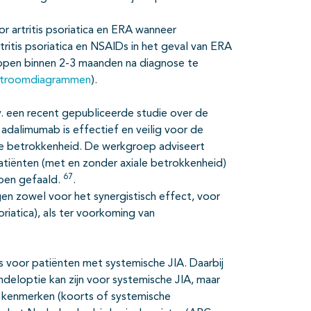
r artritis psoriatica en ERA wanneer
itis psoriatica en NSAIDs in het geval van ERA
ppen binnen 2-3 maanden na diagnose te
stroomdiagrammen
).
. een recent gepubliceerde studie over de
: adalimumab is effectief en veilig voor de
e betrokkenheid. De werkgroep adviseert
tiënten (met en zonder axiale betrokkenheid)
67
ben gefaald.
.
 zowel voor het synergistisch effect, voor
oriatica), als ter voorkoming van
s voor patiënten met systemische JIA. Daarbij
eloptie kan zijn voor systemische JIA, maar
he kenmerken (koorts of systemische