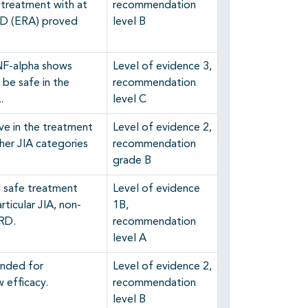
n treatment with at
recommendation
ID (ERA) proved
level B
NF-alpha shows
Level of evidence 3,
be safe in the
recommendation
.
level C
ive in the treatment
Level of evidence 2,
er JIA categories
recommendation
grade B
d safe treatment
Level of evidence
rticular JIA, non-
1B,
ARD.
recommendation
level A
ended for
Level of evidence 2,
w efficacy.
recommendation
level B