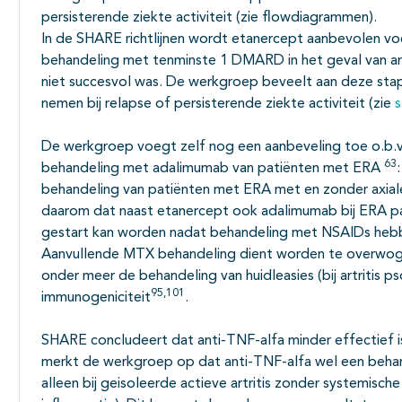
persisterende ziekte activiteit (zie flowdiagrammen).
In de SHARE richtlijnen wordt etanercept aanbevolen voo
behandeling met tenminste 1 DMARD in het geval van artr
niet succesvol was. De werkgroep beveelt aan deze sta
nemen bij relapse of persisterende ziekte activiteit (zie
De werkgroep voegt zelf nog een aanbeveling toe o.b.v
63
behandeling met adalimumab van patiënten met ERA
behandeling van patiënten met ERA met en zonder axial
daarom dat naast etanercept ook adalimumab bij ERA pa
gestart kan worden nadat behandeling met NSAIDs heb
Aanvullende MTX behandeling dient worden te overwogen
onder meer de behandeling van huidleasies (bij artritis ps
95,101
immunogeniciteit
.
SHARE concludeert dat anti-TNF-alfa minder effectief i
merkt de werkgroep op dat anti-TNF-alfa wel een behand
alleen bij geisoleerde actieve artritis zonder systemisc