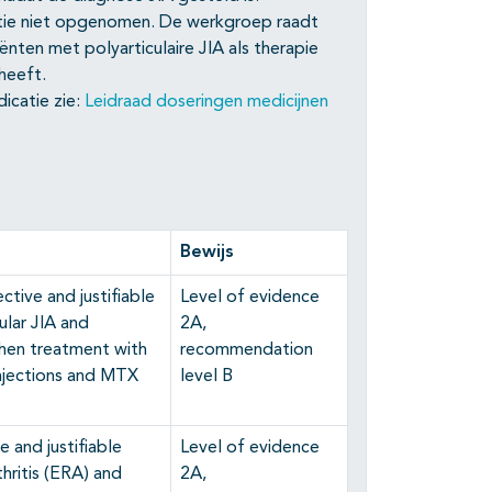
ptie niet opgenomen. De werkgroep raadt
ënten met polyarticulaire JIA als therapie
heeft.
icatie zie:
Leidraad doseringen medicijnen
Bewijs
tive and justifiable
Level of evidence
ular JIA and
2A,
when treatment with
recommendation
 injections and MTX
level B
 and justifiable
Level of evidence
thritis (ERA) and
2A,