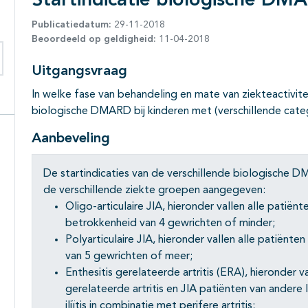
Startindicatie biologische DMA
Publicatiedatum:
29-11-2018
Beoordeeld op geldigheid:
11-04-2018
Uitgangsvraag
eken binnen deze richtlijn
In welke fase van behandeling en mate van ziekteactivitei
biologische DMARD bij kinderen met (verschillende categ
Aanbeveling
De startindicaties van de verschillende biologische
de verschillende ziekte groepen aangegeven:
Oligo-articulaire JIA, hieronder vallen alle patiën
betrokkenheid van 4 gewrichten of minder;
Polyarticulaire JIA, hieronder vallen alle patiënt
van 5 gewrichten of meer;
Enthesitis gerelateerde artritis (ERA), hieronder v
gerelateerde artritis en JIA patiënten van andere I
iliïtis in combinatie met perifere artritis;