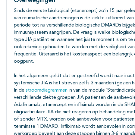
Overwegingen
Sinds de eerste biological (etanercept) zo’n 15 jaar g
van reumatische aandoeningen is de ziekte-uitkomst van p
periode tot nu verschillende biologische DMARDs bijgek
immuunsysteem aangrijpen. De vraag is welke biologisc
type JIA patiënt en wanneer het juiste moment is om te s
ook rekening gehouden te worden met de veiligheid van
frequentie. Uiteraard is het kostenaspect een belangrijk
oogpunt.
In het algemeen geldt dat er gestreefd wordt naar inacti
systemische JIA is het streven zelfs 3 maanden (gezien h
In de
stroomdiagrammen
in van de module ‘Startindicati
verschillende ziekte groepen JIA patiënten de aanbevol
Adalimumab, etanercept en infliximab worden in de SHAR
oligoarticulaire JIA die niet reageren op behandeling 
of zonder MTX, worden ook aanbevolen voor patiënten me
tenminste 1 DMARD. Infliximab wordt aanbevolen in comb
werkgroep beveelt aan deze stappen binnen 3-6 maanden