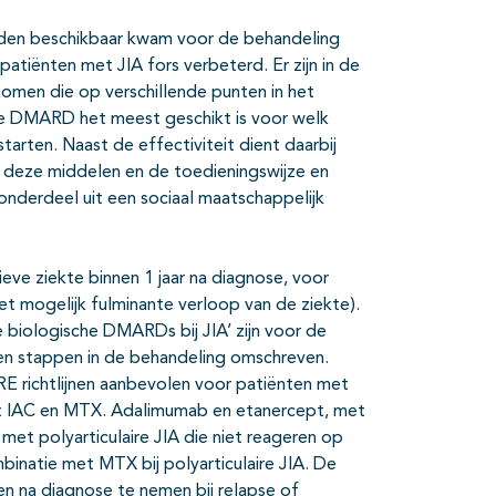
eleden beschikbaar kwam voor de behandeling
atiënten met JIA fors verbeterd. Er zijn in de
omen die op verschillende punten in het
he DMARD het meest geschikt is voor welk
tarten. Naast de effectiviteit dient daarbij
 deze middelen en de toedieningswijze en
 onderdeel uit een sociaal maatschappelijk
eve ziekte binnen 1 jaar na diagnose, voor
et mogelijk fulminante verloop van de ziekte).
e biologische DMARDs bij JIA’ zijn voor de
en stappen in de behandeling omschreven.
E richtlijnen aanbevolen voor patiënten met
met IAC en MTX. Adalimumab en etanercept, met
t polyarticulaire JIA die niet reageren op
inatie met MTX bij polyarticulaire JIA. De
 na diagnose te nemen bij relapse of