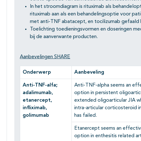
In het stroomdiagram is rituximab als behandelo
rituximab aan als een behandelingsoptie voor pati
met anti-TNF abatacept, en tocilizumab gefaald 
Toelichting toedieningsvormen en doseringen med
bij de aanverwante producten.
Aanbevelingen SHARE
Onderwerp
Aanbeveling
Anti-TNF-alfa;
Anti-TNF-alpha seems an effec
adalimumab,
option in persistent oligoartic
etanercept,
extended oligoarticular JIA 
infliximab,
intra-articular corticosteroid
golimumab
has failed.
Etanercept seems an effective
option in enthesitis related ar