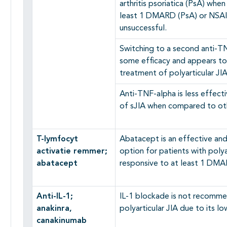
arthritis psoriatica (PsA) whe
least 1 DMARD (PsA) or NSA
unsuccessful.
Switching to a second anti-T
some efficacy and appears to 
treatment of polyarticular JIA
Anti-TNF-alpha is less effect
of sJIA when compared to oth
T-lymfocyt
Abatacept is an effective an
activatie remmer;
option for patients with polya
abatacept
responsive to at least 1 DM
Anti-IL-1;
IL-1 blockade is not recomm
anakinra,
polyarticular JIA due to its lo
canakinumab