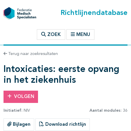
Richtlijnendatabase
t inhoudsopgave
ZOEK
MENU
n binnen deze richtlijn
Terug naar zoekresultaten
les openklappen
Intoxicaties: eerste opvang
in het ziekenhuis
VOLGEN
pagina's open- en dichtklappen
Initiatief:
NIV
Aantal modules:
36
pagina's open- en dichtklappen
Bijlagen
Download richtlijn