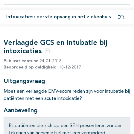
pagina's open- en dichtklappen
Intoxicaties: eerste opvang in het ziekenhuis
Open i
Verlaagde GCS en intubatie bij
intoxicaties
Opties
pagina's open- en dichtklappen
Publicatiedatum:
24-01-2018
Beoordeeld op geldigheid:
18-12-2017
pagina's open- en dichtklappen
Uitgangsvraag
Moet een verlaagde EMV-score reden zijn voor intubatie bij
pagina's open- en dichtklappen
patiënten met een acute intoxicatie?
Aanbeveling
Bij patiënten die zich op een SEH presenteren zonder
tekenen van hersenletsel met een verminderd