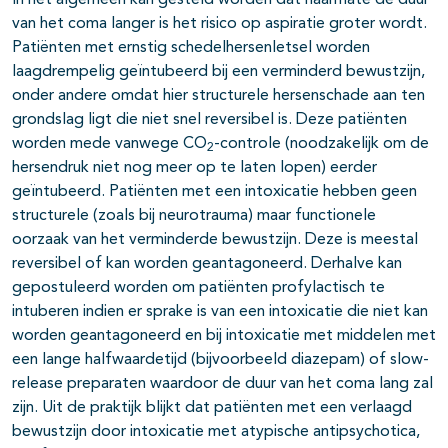
In het algemeen kan gesteld worden dat naarmate de duur
van het coma langer is het risico op aspiratie groter wordt.
Patiënten met ernstig schedelhersenletsel worden
laagdrempelig geïntubeerd bij een verminderd bewustzijn,
onder andere omdat hier structurele hersenschade aan ten
grondslag ligt die niet snel reversibel is. Deze patiënten
worden mede vanwege CO
-controle (noodzakelijk om de
2
hersendruk niet nog meer op te laten lopen) eerder
geïntubeerd. Patiënten met een intoxicatie hebben geen
structurele (zoals bij neurotrauma) maar functionele
oorzaak van het verminderde bewustzijn. Deze is meestal
reversibel of kan worden geantagoneerd. Derhalve kan
gepostuleerd worden om patiënten profylactisch te
intuberen indien er sprake is van een intoxicatie die niet kan
worden geantagoneerd en bij intoxicatie met middelen met
een lange halfwaardetijd (bijvoorbeeld diazepam) of slow-
release preparaten waardoor de duur van het coma lang zal
zijn. Uit de praktijk blijkt dat patiënten met een verlaagd
bewustzijn door intoxicatie met atypische antipsychotica,