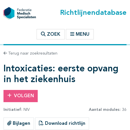
Richtlijnendatabase
t inhoudsopgave
ZOEK
MENU
n binnen deze richtlijn
Terug naar zoekresultaten
les openklappen
Intoxicaties: eerste opvang
in het ziekenhuis
VOLGEN
pagina's open- en dichtklappen
Initiatief:
NIV
Aantal modules:
36
pagina's open- en dichtklappen
Bijlagen
Download richtlijn