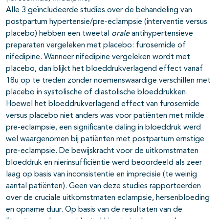
Alle 3 geïncludeerde studies over de behandeling van
postpartum hypertensie/pre-eclampsie (interventie versus
placebo) hebben een tweetal
orale
antihypertensieve
preparaten vergeleken met placebo: furosemide of
nifedipine. Wanneer nifedipine vergeleken wordt met
placebo, dan blijkt het bloeddrukverlagend effect vanaf
18u op te treden zonder noemenswaardige verschillen met
placebo in systolische of diastolische bloeddrukken.
Hoewel het bloeddrukverlagend effect van furosemide
versus placebo niet anders was voor patiënten met milde
pre-eclampsie, een significante daling in bloeddruk werd
wel waargenomen bij patiënten met postpartum ernstige
pre-eclampsie. De bewijskracht voor de uitkomstmaten
bloeddruk en nierinsufficiëntie werd beoordeeld als zeer
laag op basis van inconsistentie en imprecisie (te weinig
aantal patiënten). Geen van deze studies rapporteerden
over de cruciale uitkomstmaten eclampsie, hersenbloeding
en opname duur. Op basis van de resultaten van de