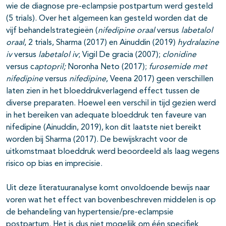
wie de diagnose pre-eclampsie postpartum werd gesteld
(5 trials). Over het algemeen kan gesteld worden dat de
vijf behandelstrategieën (
nifedipine oraal
versus
labetalol
oraal
, 2 trials, Sharma (2017) en Ainuddin (2019)
hydralazine
iv
versus
labetalol iv
; Vigil De gracia (2007);
clonidine
versus c
aptopril;
Noronha Neto (2017);
furosemide met
nifedipine
versus
nifedipine
, Veena 2017) geen verschillen
laten zien in het bloeddrukverlagend effect tussen de
diverse preparaten. Hoewel een verschil in tijd gezien werd
in het bereiken van adequate bloeddruk ten faveure van
nifedipine (Ainuddin, 2019), kon dit laatste niet bereikt
worden bij Sharma (2017). De bewijskracht voor de
uitkomstmaat bloeddruk werd beoordeeld als laag wegens
risico op bias en imprecisie.
Uit deze literatuuranalyse komt onvoldoende bewijs naar
voren wat het effect van bovenbeschreven middelen is op
de behandeling van hypertensie/pre-eclampsie
postpartum. Het is dus niet mogelijk om één specifiek