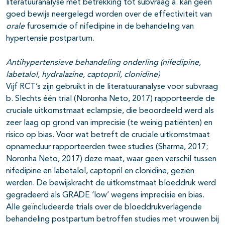
literatuuranalyse met betrekking tot subvraag a. kan geen
goed bewijs neergelegd worden over de effectiviteit van
orale
furosemide of nifedipine in de behandeling van
hypertensie postpartum.
Antihypertensieve behandeling onderling (nifedipine,
labetalol, hydralazine, captopril, clonidine)
Vijf RCT’s zijn gebruikt in de literatuuranalyse voor subvraag
b. Slechts één trial (Noronha Neto, 2017) rapporteerde de
cruciale uitkomstmaat eclampsie, die beoordeeld werd als
zeer laag op grond van imprecisie (te weinig patiënten) en
risico op bias. Voor wat betreft de cruciale uitkomstmaat
opnameduur rapporteerden twee studies (Sharma, 2017;
Noronha Neto, 2017) deze maat, waar geen verschil tussen
nifedipine en labetalol, captopril en clonidine, gezien
werden. De bewijskracht de uitkomstmaat bloeddruk werd
gegradeerd als GRADE ‘low’ wegens imprecisie en bias.
Alle geïncludeerde trials over de bloeddrukverlagende
behandeling postpartum betroffen studies met vrouwen bij