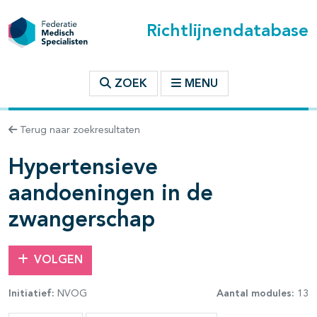
Richtlijnendatabase
t inhoudsopgave
ZOEK
MENU
n binnen deze richtlijn
Terug naar zoekresultaten
Hypertensieve
aandoeningen in de
zwangerschap
VOLGEN
Initiatief:
NVOG
Aantal modules:
13