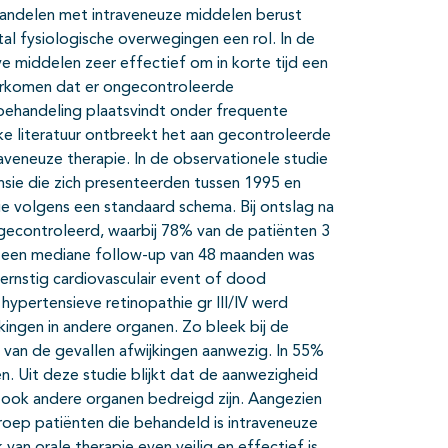
andelen met intraveneuze middelen berust
ntal fysiologische overwegingen een rol. In de
eve middelen zeer effectief om in korte tijd een
orkomen dat er ongecontroleerde
behandeling plaatsvindt onder frequente
ke literatuur ontbreekt het aan gecontroleerde
aveneuze therapie. In de observationele studie
sie die zich presenteerden tussen 1995 en
e volgens een standaard schema. Bij ontslag na
gecontroleerd, waarbij 78% van de patiënten 3
ij een mediane follow-up van 48 maanden was
n ernstig cardiovasculair event of dood
hypertensieve retinopathie gr III/IV werd
kingen in andere organen. Zo bleek bij de
 van de gevallen afwijkingen aanwezig. In 55%
n. Uit deze studie blijkt dat de aanwezigheid
t ook andere organen bedreigd zijn. Aangezien
groep patiënten die behandeld is intraveneuze