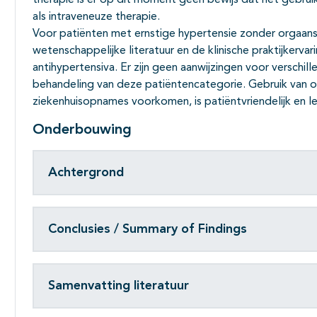
therapie is er op dit moment geen bewijs dat het gebruik 
als intraveneuze therapie.
Voor patiënten met ernstige hypertensie zonder orgaans
wetenschappelijke literatuur en de klinische praktijkerv
antihypertensiva. Er zijn geen aanwijzingen voor verschill
behandeling van deze patiëntencategorie. Gebruik van o
ziekenhuisopnames voorkomen, is patiëntvriendelijk en l
Onderbouwing
Achtergrond
Conclusies / Summary of Findings
Samenvatting literatuur