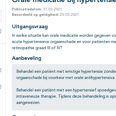
Orale medicatie bij hypertensi
Publicatiedatum:
31-03-2021
Beoordeeld op geldigheid:
25-03-2021
eken binnen deze richtlijn
Uitgangsvraag
In welke situatie kan orale medicatie worden gegeven v
Alles openklappen
acute hypertensieve orgaanschade en voor patiënten me
retinopathie graad III of IV?
Aanbeveling
Behandel een patiënt met ernstige hypertensie zonder
Subpagina's open- en dichtklappen
orgaanschade bij voorkeur met orale antihypertensiva.
Behandel een patiënt met een hypertensief spoedgeval
Subpagina's open- en dichtklappen
intraveneuze therapie. Tijdens deze behandeling is 
aangewezen.