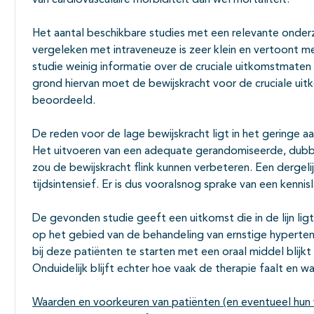
van cardiovasculaire morbiditeit dan wel mortaliteit.
Het aantal beschikbare studies met een relevante onder
vergeleken met intraveneuze is zeer klein en vertoont m
studie weinig informatie over de cruciale uitkomstmaten 
grond hiervan moet de bewijskracht voor de cruciale ui
beoordeeld.
De reden voor de lage bewijskracht ligt in het geringe a
Het uitvoeren van een adequate gerandomiseerde, dubbe
zou de bewijskracht flink kunnen verbeteren. Een dergeli
tijdsintensief. Er is dus vooralsnog sprake van een kennis
De gevonden studie geeft een uitkomst die in de lijn li
op het gebied van de behandeling van ernstige hyperte
bij deze patiënten te starten met een oraal middel blijkt 
Onduidelijk blijft echter hoe vaak de therapie faalt en wa
Waarden en voorkeuren van patiënten (en eventueel hun 