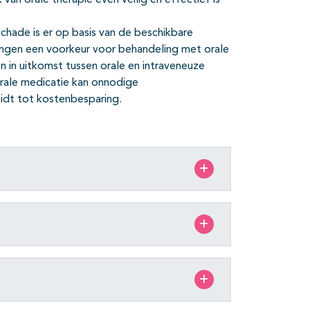
van orale therapie even veilig en effectief is
chade is er op basis van de beschikbare
aringen een voorkeur voor behandeling met orale
en in uitkomst tussen orale en intraveneuze
rale medicatie kan onnodige
eidt tot kostenbesparing.