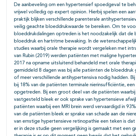
De aanbeveling om een hypertensief spoedgeval te beh
vrijwel volledig op expert opinion. Hierbij spelen een aa
praktijk blijken verschillende parenterale antihypertensi
veilig geachte bloeddrukwaarde te bereiken. Om te vo
bloeddrukdalingen optreden is het noodzakelijk dat de 
bloeddruk en hartritme bewaking. In de wetenschappelij
studies waarbij orale therapie wordt vergeleken met intr
van Rubin (2019) werden patiënten met maligne hyperten
2017 na opname uitsluitend behandeld met orale therapi
gemiddeld 8 dagen was bij alle patiënten de bloeddruk 
of meer verschillende antihypertensiva nodig hadden. B
bij 18% van de patiënten terminale nierinsufficiëntie, ee
opgetreden. Bij een groot deel van de patiënten waarbij 
vastgesteld bleek er ook sprake van hypertensieve afwij
patiënten waarbij een MRI brein werd vervaardigd in 93%
van de patiënten bleek er sprake van schade aan de niere
van ernstige hypertensieve retinopathie een teken is da
er in deze studie geen vergelijking is gemaakt met een 