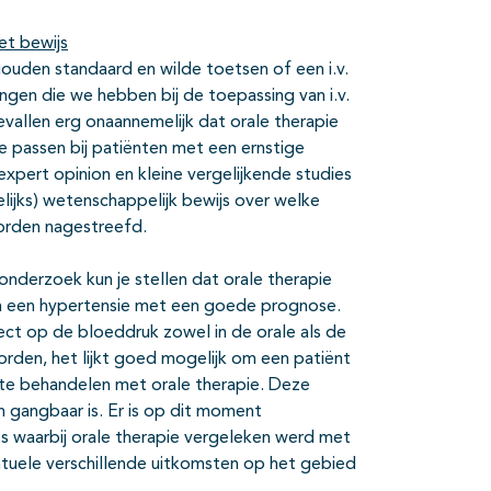
et bewijs
gouden standaard en wilde toetsen of een i.v.
ngen die we hebben bij de toepassing van i.v.
vallen erg onaannemelijk dat orale therapie
te passen bij patiënten met een ernstige
pert opinion en kleine vergelijkende studies
lijks) wetenschappelijk bewijs over welke
worden nagestreefd.
nderzoek kun je stellen dat orale therapie
l van een hypertensie met een goede prognose.
ct op de bloeddruk zowel in de orale als de
oorden, het lijkt goed mogelijk om een patiënt
te behandelen met orale therapie. Deze
ren gangbaar is. Er is op dit moment
s waarbij orale therapie vergeleken werd met
tuele verschillende uitkomsten op het gebied