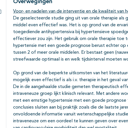
Overwegingen
Voor- en nadelen van de interventie en de kwaliteit van h
De geselecteerde studie ging uit van orale therapie als 
Subpagina's open- en dichtklappen
middel even effectief was. Het is op grond van de ervari
toegediende antihypertensiva bij hypertensieve spoedge
effectiever zou zijn. Het gebruik om orale therapie toe 
hypertensie met een goede prognose berust echter op ex
tussen 2 of meer orale middelen. Er bestaat geen (nauwe
streefwaarde optimaal is en welk tijdsinterval moeten 
Op grond van de beperkte uitkomsten van het literatuuro
mogelijk even effectief is als i.v. therapie in het geva
De in de aangehaalde studie gemeten therapeutisch effe
intraveneuze groep lijkt klinisch relevant. Met andere w
met een ernstige hypertensie met een goede prognose 
conclusies sluiten aan bij praktijk zoals die de laatste ja
onvoldoende informatie vanuit wetenschappelijke studie
intraveneuze om een oordeel te kunnen geven over even