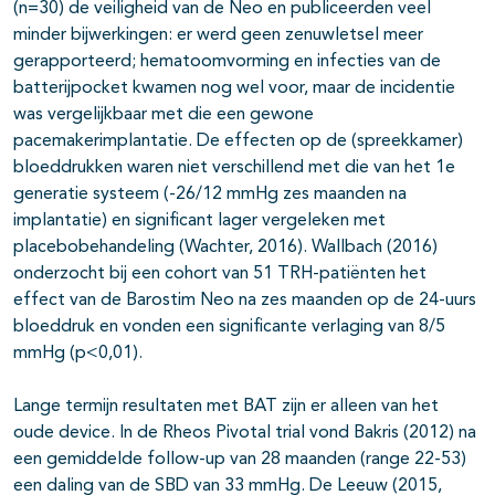
(n=30) de veiligheid van de Neo en publiceerden veel
minder bijwerkingen: er werd geen zenuwletsel meer
gerapporteerd; hematoomvorming en infecties van de
batterijpocket kwamen nog wel voor, maar de incidentie
was vergelijkbaar met die een gewone
pacemakerimplantatie. De effecten op de (spreekkamer)
bloeddrukken waren niet verschillend met die van het 1e
generatie systeem (-26/12 mmHg zes maanden na
implantatie) en significant lager vergeleken met
placebobehandeling (Wachter, 2016). Wallbach (2016)
onderzocht bij een cohort van 51 TRH-patiënten het
effect van de Barostim Neo na zes maanden op de 24-uurs
bloeddruk en vonden een significante verlaging van 8/5
mmHg (p<0,01).
Lange termijn resultaten met BAT zijn er alleen van het
oude device. In de Rheos Pivotal trial vond Bakris (2012) na
een gemiddelde follow-up van 28 maanden (range 22-53)
een daling van de SBD van 33 mmHg. De Leeuw (2015,