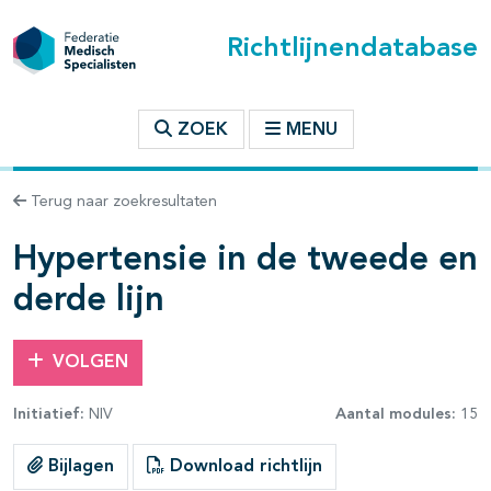
Richtlijnendatabase
t inhoudsopgave
ZOEK
MENU
n binnen deze richtlijn
Terug naar zoekresultaten
les openklappen
Hypertensie in de tweede en
derde lijn
VOLGEN
pagina's open- en dichtklappen
Initiatief:
NIV
Aantal modules:
15
Bijlagen
Download richtlijn