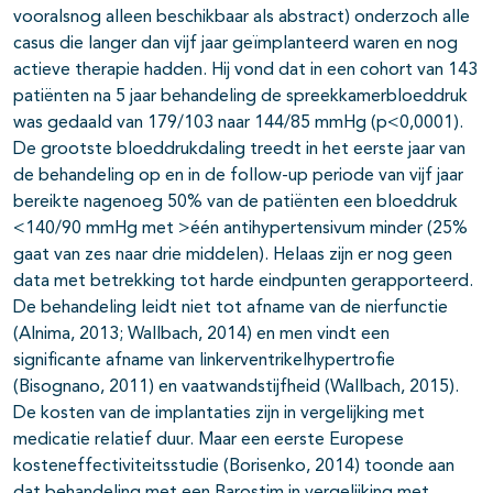
vooralsnog alleen beschikbaar als abstract) onderzoch alle
casus die langer dan vijf jaar geïmplanteerd waren en nog
actieve therapie hadden. Hij vond dat in een cohort van 143
patiënten na 5 jaar behandeling de spreekkamerbloeddruk
was gedaald van 179/103 naar 144/85 mmHg (p<0,0001).
De grootste bloeddrukdaling treedt in het eerste jaar van
de behandeling op en in de follow-up periode van vijf jaar
bereikte nagenoeg 50% van de patiënten een bloeddruk
<140/90 mmHg met >één antihypertensivum minder (25%
gaat van zes naar drie middelen). Helaas zijn er nog geen
data met betrekking tot harde eindpunten gerapporteerd.
De behandeling leidt niet tot afname van de nierfunctie
(Alnima, 2013; Wallbach, 2014) en men vindt een
significante afname van linkerventrikelhypertrofie
(Bisognano, 2011) en vaatwandstijfheid (Wallbach, 2015).
De kosten van de implantaties zijn in vergelijking met
medicatie relatief duur. Maar een eerste Europese
kosteneffectiviteitsstudie (Borisenko, 2014) toonde aan