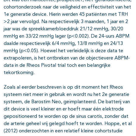
Dit was een multicenter, prospectief, niet-gerandomiseerd,
cohortonderzoek naar de veiligheid en effectiviteit van het
1e generatie device. Hierin werden 45 patiënten met TRH
>2 jaar vervolgd. Na respectievelijk 3 maanden, 1 jaar en 2
jaar was de spreekkamerbloeddruk 21/12 mmHg, 30/20
mmHg en 33/22 mmHg lager (p<0.002). De 24-uurs ABPM
daalde respectievelijk 6/4 mmHg, 13/8 mmHg en 24/13
mmHg (p<0.05). Hoewel het verleidelijk is deze data te
extrapoleren, is het ontbreken van de objectievere ABPM-
data in de Rheos Pivotal trial toch een belangrijke
tekortkoming.
Zoals al eerder beschreven is op dit moment het Rheos
systeem niet meer in gebruik en wordt nu het 2e generatie
systeem, de Barostim Neo, geïmplanteerd. De batterij van
dit device is veel kleiner en er hoeft maar één elektrode
gepositioneerd te worden op de sinus carotis, zonder dat
de arterie geheel vrij gelegd hoeft te worden. Hoppe, et al
(2012) onderzochten in een relatief kleine cohortstudie