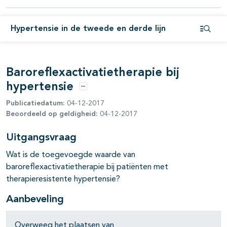
pagina's open- en dichtklappen
Hypertensie in de tweede en derde lijn
Open i
pagina's open- en dichtklappen
Baroreflexactivatietherapie bij
hypertensie
Opties
Publicatiedatum:
04-12-2017
Beoordeeld op geldigheid:
04-12-2017
Uitgangsvraag
Wat is de toegevoegde waarde van
baroreflexactivatietherapie bij patiënten met
therapieresistente hypertensie?
Aanbeveling
Overweeg het plaatsen van