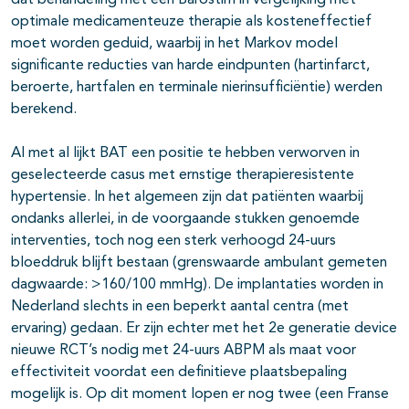
dat behandeling met een Barostim in vergelijking met
optimale medicamenteuze therapie als kosteneffectief
moet worden geduid, waarbij in het Markov model
significante reducties van harde eindpunten (hartinfarct,
beroerte, hartfalen en terminale nierinsufficiëntie) werden
berekend.
Al met al lijkt BAT een positie te hebben verworven in
geselecteerde casus met ernstige therapieresistente
hypertensie. In het algemeen zijn dat patiënten waarbij
ondanks allerlei, in de voorgaande stukken genoemde
interventies, toch nog een sterk verhoogd 24-uurs
bloeddruk blijft bestaan (grenswaarde ambulant gemeten
dagwaarde: >160/100 mmHg). De implantaties worden in
Nederland slechts in een beperkt aantal centra (met
ervaring) gedaan. Er zijn echter met het 2e generatie device
nieuwe RCT’s nodig met 24-uurs ABPM als maat voor
effectiviteit voordat een definitieve plaatsbepaling
mogelijk is. Op dit moment lopen er nog twee (een Franse