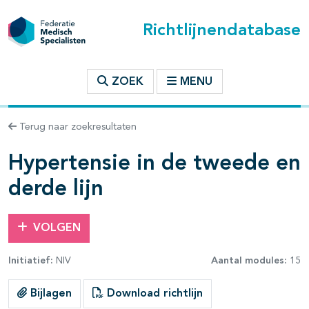
Richtlijnendatabase
t inhoudsopgave
ZOEK
MENU
n binnen deze richtlijn
Terug naar zoekresultaten
les openklappen
Hypertensie in de tweede en
derde lijn
VOLGEN
pagina's open- en dichtklappen
Initiatief:
NIV
Aantal modules:
15
Bijlagen
Download richtlijn