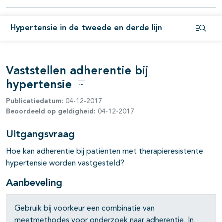
Hypertensie in de tweede en derde lijn
Open i
pagina's open- en dichtklappen
Vaststellen adherentie bij
hypertensie
Opties
Publicatiedatum:
04-12-2017
Beoordeeld op geldigheid:
04-12-2017
Uitgangsvraag
Hoe kan adherentie bij patiënten met therapieresistente
hypertensie worden vastgesteld?
Aanbeveling
Gebruik bij voorkeur een combinatie van
meetmethodes voor onderzoek naar adherentie. In