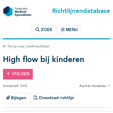
Richtlijnendatabase
t inhoudsopgave
ZOEK
MENU
n binnen deze richtlijn
Terug naar zoekresultaten
High flow bij kinderen
VOLGEN
Initiatief:
NVK
Aantal modules:
7
Bijlagen
Download richtlijn