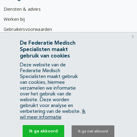
Diensten & advies
Werken bij
Gebruikersvoorwaarden
x
Privacyverklaring
De Federatie Medisch
Specialisten maakt
Contact
gebruik van cookies
Mercatorlaan 1200
Deze website van de
3528 BL Utrecht
Federatie Medisch
Specialisten maakt gebruik
van cookies, hiermee
(088) 505 34 34
verzamelen we informatie
info@richtlijnendatabase.nl
over het gebruik van de
website. Deze worden
gebruikt voor analyse en
YouTube
LinkedIn
verbetering van de website.
Ik
wil meer informatie
KvK Federatie Medisch Specialisten:
40483480
Ik ga akkoord
Ik ga niet akkoord