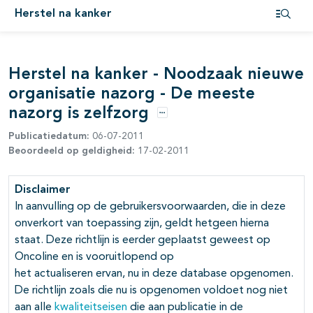
Herstel na kanker
pagina's open- en dichtklappen
Open i
Herstel na kanker - Noodzaak nieuwe
organisatie nazorg - De meeste
nazorg is zelfzorg
Opties
Publicatiedatum:
06-07-2011
Beoordeeld op geldigheid:
17-02-2011
Disclaimer
In aanvulling op de gebruikersvoorwaarden, die in deze
onverkort van toepassing zijn, geldt hetgeen hierna
staat. Deze richtlijn is eerder geplaatst geweest op
Oncoline en is vooruitlopend op
het actualiseren ervan, nu in deze database opgenomen.
pagina's open- en dichtklappen
De richtlijn zoals die nu is opgenomen voldoet nog niet
aan alle
kwaliteitseisen
die aan publicatie in de