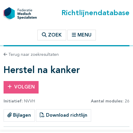
Richtlijnendatabase
t inhoudsopgave
ZOEK
MENU
n binnen deze richtlijn
Terug naar zoekresultaten
les openklappen
Herstel na kanker
VOLGEN
Initiatief:
NVVH
Aantal modules:
26
pagina's open- en dichtklappen
Bijlagen
Download richtlijn