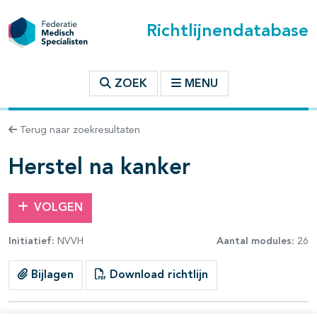
Richtlijnendatabase
t inhoudsopgave
ZOEK
MENU
n binnen deze richtlijn
Terug naar zoekresultaten
les openklappen
Herstel na kanker
VOLGEN
Initiatief:
NVVH
Aantal modules:
26
pagina's open- en dichtklappen
Bijlagen
Download richtlijn