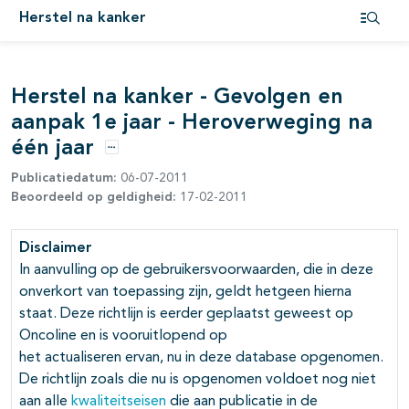
Herstel na kanker
Open i
Herstel na kanker - Gevolgen en
aanpak 1e jaar - Heroverweging na
één jaar
Opties
Publicatiedatum:
06-07-2011
Beoordeeld op geldigheid:
17-02-2011
pagina's open- en dichtklappen
Disclaimer
pagina's open- en dichtklappen
In aanvulling op de gebruikersvoorwaarden, die in deze
onverkort van toepassing zijn, geldt hetgeen hierna
staat. Deze richtlijn is eerder geplaatst geweest op
Oncoline en is vooruitlopend op
het actualiseren ervan, nu in deze database opgenomen.
De richtlijn zoals die nu is opgenomen voldoet nog niet
aan alle
kwaliteitseisen
die aan publicatie in de