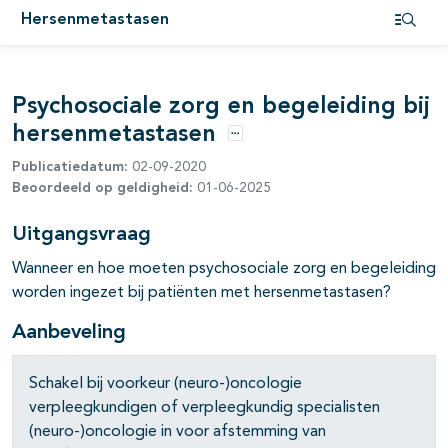
Hersenmetastasen
pagina's open- en dichtklappen
Open i
Psychosociale zorg en begeleiding bij
hersenmetastasen
Opties
Publicatiedatum:
02-09-2020
Beoordeeld op geldigheid:
01-06-2025
Uitgangsvraag
Wanneer en hoe moeten psychosociale zorg en begeleiding
worden ingezet bij patiënten met hersenmetastasen?
Aanbeveling
Schakel bij voorkeur (neuro-)oncologie
verpleegkundigen of verpleegkundig specialisten
(neuro-)oncologie in voor afstemming van