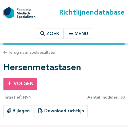
Richtlijnendatabase
t inhoudsopgave
ZOEK
MENU
n binnen deze richtlijn
Terug naar zoekresultaten
les openklappen
Hersenmetastasen
VOLGEN
Initiatief:
NVN
Aantal modules:
30
pagina's open- en dichtklappen
Bijlagen
Download richtlijn
pagina's open- en dichtklappen