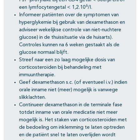
PJP-profylaxe bij een CD4 getal < 300/µl en/of
6
een lymfocytengetal < 1,2.10
/l.
Informeer patiënten over de symptomen van
hyperglykemie bij gebruik van dexamethason en
adviseer wekelijkse controle van niet-nuchtere
glucose) in de thuissituatie via de huisarts).
Controles kunnen na 6 weken gestaakt als de
glucose normaal blijft.
Streef naar een zo laag mogelijke dosis van
corticosteroïden bij behandeling met
immuuntherapie.
Geef dexamethason s.c. (of eventueel i.v.) indien
orale inname niet (meer) mogelijk is vanwege
slikklachten.
Continueer dexamethason in de terminale fase
totdat inname van orale medicatie niet meer
mogelijk is. Het staken van corticosteroïden met
de bedoeling om inklemming te laten optreden
en de patiënt snel te laten overlijden wordt