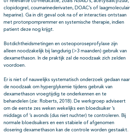
of relevante co-medicatie, zoals NSAID’s, acetylsalicylzuur,
clopidogrel, coumarinederivaten, DOAC’s of laagmoleculair
heparine). Ga in dit geval ook na of er interacties ontstaan
met protonpompremmer en systemische therapie, indien
patient deze nog krijgt.
Botdichtheidsmetingen en osteoporoseprofylaxe zijn
alleen noodzakelijk bij langdurig (>3 maanden) gebruik van
dexamethason. In de praktijk zal de noodzaak zich zelden
voordoen.
Er is niet of nauwelijks systematisch onderzoek gedaan naar
de noodzaak om hyperglykemie tijdens gebruik van
dexamethason vroegtijdig te onderkennen en te
behandelen (zie: Roberts, 2018). De werkgroep adviseert
om de eerste zes weken wekelijks een bloedsuiker ’s
middags of ’s avonds (dus niet nuchter) te controleren. Bij
normale bloedsuikers en een stabiele of afgenomen
dosering dexamethason kan de controle worden gestaakt.