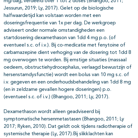
mg/dag, verdeeld over 1 tot 2 doses (Bhangoo, 2011;
Jessurun, 2019; Ly, 2017). Gelet op de biologische
halfwaardetijd kan volstaan worden met een
doseringsfrequentie van 1x per dag. De werkgroep
adviseert onder normale omstandigheden een
startdosering dexamethason van 1dd 4 mg p.o. (of
eventueel s.c. of i.v.). Bij co-medicatie met fenytoine of
carbamazepine dient verhoging van de dosering tot 1dd 8
mg overwogen te worden. Bij ernstige situaties (massaal
oedeem, obstructiehydrocephalus, verlaagd bewustzijn of
hersenstamdysfunctie) wordt een bolus van 10 mg s.c. of
i.v. gegeven en een onderhoudsbehandeling van 1dd 8 mg
(en in zeldzame gevallen hogere doseringen) p.o.
(eventueel s.c. of i.v.) (Bhangoo, 2011; Ly, 2017).
Dexamethason wordt alleen geadviseerd bij
symptomatische hersenmetastasen (Bhangoo, 2011; Ly
2017; Ryken, 2010). Dat geldt ook tijdens radiotherapie of
systemische therapie (Ly, 2017).Bij slikklachten kan