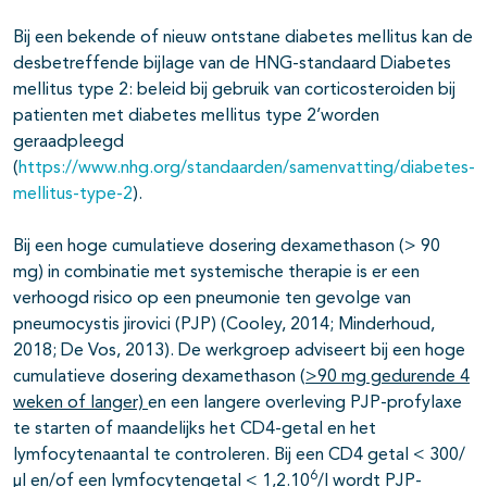
Bij een bekende of nieuw ontstane diabetes mellitus kan de
desbetreffende bijlage van de HNG-standaard Diabetes
mellitus type 2: beleid bij gebruik van corticosteroiden bij
patienten met diabetes mellitus type 2’worden
geraadpleegd
(
https://www.nhg.org/standaarden/samenvatting/diabetes-
mellitus-type-2
).
Bij een hoge cumulatieve dosering dexamethason (> 90
mg) in combinatie met systemische therapie is er een
verhoogd risico op een pneumonie ten gevolge van
pneumocystis jirovici (PJP) (Cooley, 2014; Minderhoud,
2018; De Vos, 2013). De werkgroep adviseert bij een hoge
cumulatieve dosering dexamethason (
>90 mg gedurende 4
weken of langer)
en een langere overleving PJP-profylaxe
te starten of maandelijks het CD4-getal en het
lymfocytenaantal te controleren. Bij een CD4 getal < 300/
6
µl en/of een lymfocytengetal < 1,2.10
/l wordt PJP-