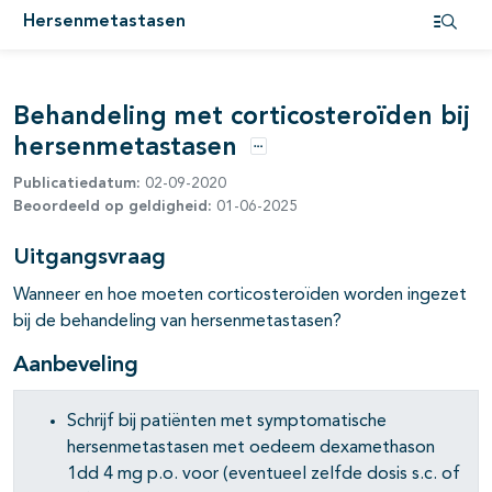
Hersenmetastasen
pagina's open- en dichtklappen
Open i
Behandeling met corticosteroïden bij
hersenmetastasen
Opties
Publicatiedatum:
02-09-2020
Beoordeeld op geldigheid:
01-06-2025
Uitgangsvraag
Wanneer en hoe moeten corticosteroïden worden ingezet
bij de behandeling van hersenmetastasen?
Aanbeveling
Schrijf bij patiënten met symptomatische
hersenmetastasen met oedeem dexamethason
1dd 4 mg p.o. voor (eventueel zelfde dosis s.c. of