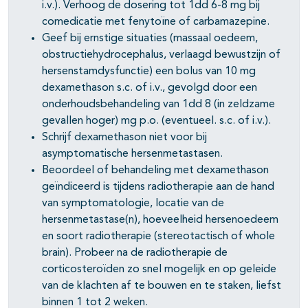
i.v.). Verhoog de dosering tot 1dd 6-8 mg bij
comedicatie met fenytoïne of carbamazepine.
Geef bij ernstige situaties (massaal oedeem,
obstructiehydrocephalus, verlaagd bewustzijn of
hersenstamdysfunctie) een bolus van 10 mg
dexamethason s.c. of i.v., gevolgd door een
onderhoudsbehandeling van 1dd 8 (in zeldzame
gevallen hoger) mg p.o. (eventueel. s.c. of i.v.).
Schrijf dexamethason niet voor bij
asymptomatische hersenmetastasen.
Beoordeel of behandeling met dexamethason
geïndiceerd is tijdens radiotherapie aan de hand
van symptomatologie, locatie van de
hersenmetastase(n), hoeveelheid hersenoedeem
en soort radiotherapie (stereotactisch of whole
brain). Probeer na de radiotherapie de
corticosteroïden zo snel mogelijk en op geleide
van de klachten af te bouwen en te staken, liefst
binnen 1 tot 2 weken.