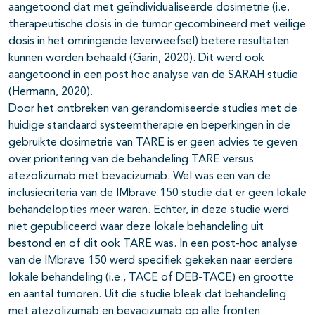
aangetoond dat met geïndividualiseerde dosimetrie (i.e.
therapeutische dosis in de tumor gecombineerd met veilige
dosis in het omringende leverweefsel) betere resultaten
kunnen worden behaald (Garin, 2020). Dit werd ook
aangetoond in een post hoc analyse van de SARAH studie
(Hermann, 2020).
Door het ontbreken van gerandomiseerde studies met de
huidige standaard systeemtherapie en beperkingen in de
gebruikte dosimetrie van TARE is er geen advies te geven
over prioritering van de behandeling TARE versus
atezolizumab met bevacizumab. Wel was een van de
inclusiecriteria van de IMbrave 150 studie dat er geen lokale
behandelopties meer waren. Echter, in deze studie werd
niet gepubliceerd waar deze lokale behandeling uit
bestond en of dit ook TARE was. In een post-hoc analyse
van de IMbrave 150 werd specifiek gekeken naar eerdere
lokale behandeling (i.e., TACE of DEB-TACE) en grootte
en aantal tumoren. Uit die studie bleek dat behandeling
met atezolizumab en bevacizumab op alle fronten