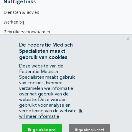
Nuttige links
Diensten & advies
Werken bij
Gebruikersvoorwaarden
x
Privacyverklaring
De Federatie Medisch
Specialisten maakt
Contact
gebruik van cookies
Mercatorlaan 1200
Deze website van de
3528 BL Utrecht
Federatie Medisch
Specialisten maakt gebruik
van cookies, hiermee
(088) 505 34 34
verzamelen we informatie
info@richtlijnendatabase.nl
over het gebruik van de
website. Deze worden
gebruikt voor analyse en
YouTube
LinkedIn
verbetering van de website.
Ik
wil meer informatie
KvK Federatie Medisch Specialisten:
40483480
Ik ga akkoord
Ik ga niet akkoord