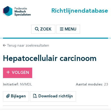
Richtlijnendatabase
t inhoudsopgave
ZOEK
MENU
n binnen deze richtlijn
Terug naar zoekresultaten
les openklappen
Hepatocellulair carcinoom
VOLGEN
Initiatief:
NVMDL
Aantal modules:
23
pagina's open- en dichtklappen
Bijlagen
Download richtlijn
pagina's open- en dichtklappen