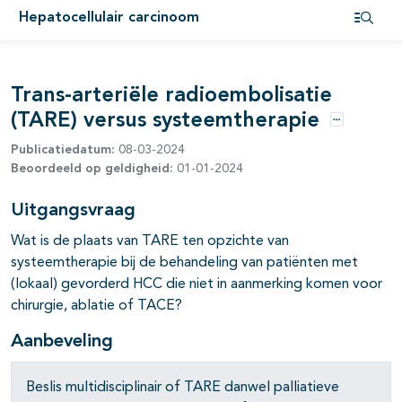
Hepatocellulair carcinoom
pagina's open- en dichtklappen
Open i
pagina's open- en dichtklappen
Trans-arteriële radioembolisatie
(TARE) versus systeemtherapie
Opties
Publicatiedatum:
08-03-2024
Beoordeeld op geldigheid:
01-01-2024
Uitgangsvraag
pagina's open- en dichtklappen
Wat is de plaats van TARE ten opzichte van
pagina's open- en dichtklappen
systeemtherapie bij de behandeling van patiënten met
(lokaal) gevorderd HCC die niet in aanmerking komen voor
chirurgie, ablatie of TACE?
Aanbeveling
Beslis multidisciplinair of TARE danwel palliatieve