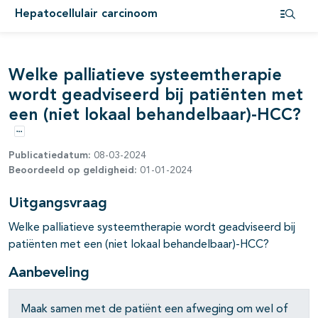
Hepatocellulair carcinoom
pagina's open- en dichtklappen
Open i
pagina's open- en dichtklappen
Welke palliatieve systeemtherapie
wordt geadviseerd bij patiënten met
een (niet lokaal behandelbaar)-HCC?
Opties
Publicatiedatum:
08-03-2024
Beoordeeld op geldigheid:
01-01-2024
pagina's open- en dichtklappen
Uitgangsvraag
pagina's open- en dichtklappen
Welke palliatieve systeemtherapie wordt geadviseerd bij
patiënten met een (niet lokaal behandelbaar)-HCC?
Aanbeveling
Maak samen met de patiënt een afweging om wel of