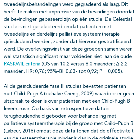
tweedelijnsbehandelingen werd gegradeerd als laag. Dit
heeft te maken met imprecisie van de bevindingen doordat
de bevindingen gebaseerd zijn op één studie. De Celestial
studie is niet geselecteerd omdat patiënten met
tweedelijns en derdelijns palliatieve systeemtherapie
geïncludeerd werden, zonder dat hiervoor gestratificeerd
werd. De overlevingswinst van deze groepen samen waren
wel statistisch significant maar voldeden niet aan de oude
PASKWIL criteria
(OS van 10,2 versus 8,0 maanden; Δ 2,2
maanden, HR: 0,76; 95%-BI: 0,63- tot 0,92; P = 0,005).
Al de geïncludeerde fase III studies bevatten patiënten
met Child-Pugh A (behalve Cheng, 2009) waardoor er geen
uitspraak te doen is over patiënten met een Child-Pugh B
leverrcirose. Op basis van retrospectieve data is
terughoudendheid geboden voor behandeling met
palliatieve systeemtherapie bij de groep met Child–Pugh B
(Labeur, 2018) omdat deze data tonen dat de effectiviteit
van de systeemtherapie minder is dan in de originele studie