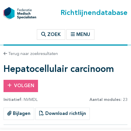
Richtlijnendatabase
t inhoudsopgave
ZOEK
MENU
n binnen deze richtlijn
Terug naar zoekresultaten
les openklappen
Hepatocellulair carcinoom
VOLGEN
Initiatief:
NVMDL
Aantal modules:
23
pagina's open- en dichtklappen
Bijlagen
Download richtlijn
pagina's open- en dichtklappen