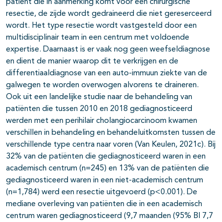
patient die in aanmerking komt voor een chirurgische
resectie, de zijde wordt gedraineerd die niet gereserceerd
wordt. Het type resectie wordt vastgesteld door een
multidisciplinair team in een centrum met voldoende
expertise. Daarnaast is er vaak nog geen weefseldiagnose
en dient de manier waarop dit te verkrijgen en de
differentiaaldiagnose van een auto-immuun ziekte van de
galwegen te worden overwogen alvorens te draineren.
Ook uit een landelijke studie naar de behandeling van
patiënten die tussen 2010 en 2018 gediagnosticeerd
werden met een perihilair cholangiocarcinoom kwamen
verschillen in behandeling en behandeluitkomsten tussen de
verschillende type centra naar voren (Van Keulen, 2021c). Bij
32% van de patiënten die gediagnosticeerd waren in een
academisch centrum (n=245) en 13% van de patiënten die
gediagnosticeerd waren in een niet-academisch centrum
(n=1,784) werd een resectie uitgevoerd (p<0.001). De
mediane overleving van patiënten die in een academisch
centrum waren gediagnosticeerd (9,7 maanden (95% BI 7,7