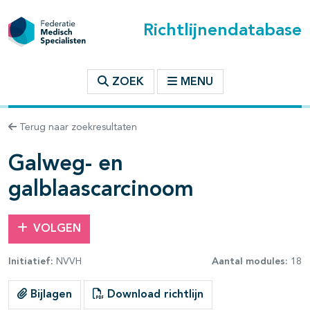
Richtlijnendatabase
t inhoudsopgave
ZOEK
MENU
n binnen deze richtlijn
Terug naar zoekresultaten
les openklappen
Galweg- en
galblaascarcinoom
VOLGEN
pagina's open- en dichtklappen
Initiatief:
NVVH
Aantal modules:
18
pagina's open- en dichtklappen
Bijlagen
Download richtlijn
pagina's open- en dichtklappen