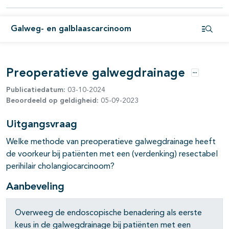
pagina's open- en dichtklappen
Galweg- en galblaascarcinoom
Open i
Preoperatieve galwegdrainage
Opties
Publicatiedatum:
03-10-2024
pagina's open- en dichtklappen
Beoordeeld op geldigheid:
05-09-2023
Uitgangsvraag
Welke methode van preoperatieve galwegdrainage heeft
de voorkeur bij patiënten met een (verdenking) resectabel
perihilair cholangiocarcinoom?
Aanbeveling
Overweeg de endoscopische benadering als eerste
keus in de galwegdrainage bij patiënten met een