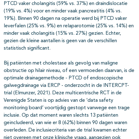
PTCD vaker cholangitis (59% vs. 37%) en draindislocatie
(19% vs. 4%) voor en minder vaak pancreatitis (4% vs.
19%). Binnen 90 dagen na operatie werd bij PTCD vaker
leverfalen (25% vs. 9%) en relaparotomie (25% vs. 14%) en
minder vaak cholangitis (15% vs. 27%) gezien. Echter,
gezien de kleine aantallen is geen van de verschillen
statistisch significant.
Bij patiënten met cholestase als gevolg van maligne
obstructie op hilair niveau, of een vermoeden daarvan, is de
optimale drainagemethode - PTCD of endoscopische
galwegdrainage via ERCP - onderzocht in de INTERCPT-
trial (Elmunzer, 2021). Deze multicentrische RCT in de
Verenigde Staten is op advies van de ‘data safety
monitoring board’ voortijdig gestopt vanwege een trage
inclusie. Op dat moment waren slechts 13 patiënten
geïncludeerd, van wie er 8 (62%) binnen 90 dagen waren
overleden. De inclusiecriteria van de trial kwamen echter
niet overeen met onze klinische vraag, aangezien ook