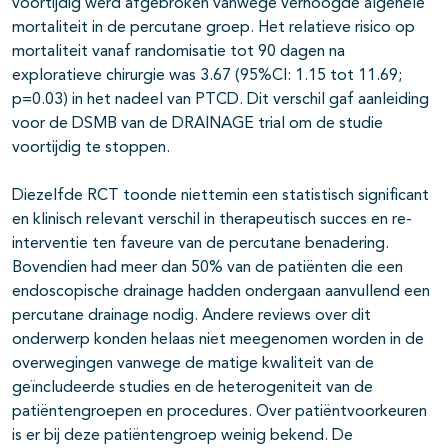
voortijdig werd afgebroken vanwege verhoogde algehele
mortaliteit in de percutane groep. Het relatieve risico op
mortaliteit vanaf randomisatie tot 90 dagen na
exploratieve chirurgie was 3.67 (95%CI: 1.15 tot 11.69;
p=0.03) in het nadeel van PTCD. Dit verschil gaf aanleiding
voor de DSMB van de DRAINAGE trial om de studie
voortijdig te stoppen.
Diezelfde RCT toonde niettemin een statistisch significant
en klinisch relevant verschil in therapeutisch succes en re-
interventie ten faveure van de percutane benadering.
Bovendien had meer dan 50% van de patiënten die een
endoscopische drainage hadden ondergaan aanvullend een
percutane drainage nodig. Andere reviews over dit
onderwerp konden helaas niet meegenomen worden in de
overwegingen vanwege de matige kwaliteit van de
geïncludeerde studies en de heterogeniteit van de
patiëntengroepen en procedures. Over patiëntvoorkeuren
is er bij deze patiëntengroep weinig bekend. De