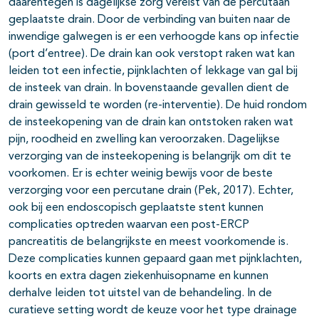
daarentegen is dagelijkse zorg vereist van de percutaan
geplaatste drain. Door de verbinding van buiten naar de
inwendige galwegen is er een verhoogde kans op infectie
(port d’entree). De drain kan ook verstopt raken wat kan
leiden tot een infectie, pijnklachten of lekkage van gal bij
de insteek van drain. In bovenstaande gevallen dient de
drain gewisseld te worden (re-interventie). De huid rondom
de insteekopening van de drain kan ontstoken raken wat
pijn, roodheid en zwelling kan veroorzaken. Dagelijkse
verzorging van de insteekopening is belangrijk om dit te
voorkomen. Er is echter weinig bewijs voor de beste
verzorging voor een percutane drain (Pek, 2017). Echter,
ook bij een endoscopisch geplaatste stent kunnen
complicaties optreden waarvan een post-ERCP
pancreatitis de belangrijkste en meest voorkomende is.
Deze complicaties kunnen gepaard gaan met pijnklachten,
koorts en extra dagen ziekenhuisopname en kunnen
derhalve leiden tot uitstel van de behandeling. In de
curatieve setting wordt de keuze voor het type drainage