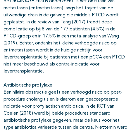
de DRAINAGE-trial is onderzocht, is het ontstaan van
metastasen (entmetastasen) langs het traject van de
uitwendige drain in de galweg die middels PTCD wordt
geplaatst. In de review van Tang (2017) treedt deze
complicatie op bij 8 van de 177 patiënten (4.5%) in de
PTCD-groep en in 17.5% in een meta-analyse van Wang
(2019). Echter, ondanks het kleine verhoogde risico op
entmetastasen wordt in de huidige richtlijn voor
levertransplantatie bij patiënten met een pCCA een PTCD
niet meer beschouwd als contra-indicatie voor
levertransplantatie.
Antibiotische profylaxe
Een hilaire obstructie geeft een verhoogd risico op post-
procedure cholangitis en is daarom een geaccepteerde
indicatie voor profylactisch antibiotica. In de RCT van
Coelen (2018) werd bij beide procedures standaard
antibiotische profylaxe gegeven, maar de keus voor het
type antibiotica varieerde tussen de centra. Niettemin werd