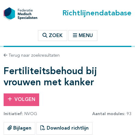
Richtlijnendatabase
t inhoudsopgave
ZOEK
MENU
n binnen deze richtlijn
Terug naar zoekresultaten
les openklappen
Fertiliteitsbehoud bij
vrouwen met kanker
VOLGEN
Initiatief:
NVOG
Aantal modules:
93
pagina's open- en dichtklappen
Bijlagen
Download richtlijn