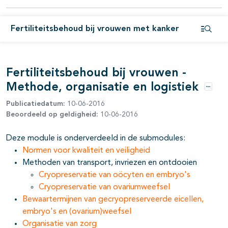
pagina's open- en dichtklappen
pagina's open- en dichtklappen
Fertiliteitsbehoud bij vrouwen met kanker
Open i
pagina's open- en dichtklappen
pagina's open- en dichtklappen
Fertiliteitsbehoud bij vrouwen -
Methode, organisatie en logistiek
pagina's open- en dichtklappen
Opties
Publicatiedatum:
10-06-2016
pagina's open- en dichtklappen
Beoordeeld op geldigheid:
10-06-2016
Deze module is onderverdeeld in de submodules:
pagina's open- en dichtklappen
Normen voor kwaliteit en veiligheid
Methoden van transport, invriezen en ontdooien
Cryopreservatie van oöcyten en embryo's
Cryopreservatie van ovariumweefsel
Bewaartermijnen van gecryopreserveerde eicellen,
embryo's en (ovarium)weefsel
Organisatie van zorg