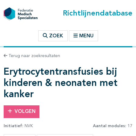
Richtlijnendatabase
t inhoudsopgave
ZOEK
MENU
n binnen deze richtlijn
Terug naar zoekresultaten
Erytrocytentransfusies bij
les openklappen
kinderen & neonaten met
kanker
VOLGEN
pagina's open- en dichtklappen
pagina's open- en dichtklappen
Initiatief:
NVK
Aantal modules:
17