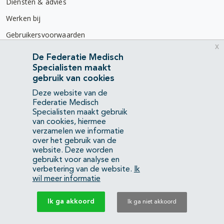
Diensten & advies
Werken bij
Gebruikersvoorwaarden
x
Privacyverklaring
De Federatie Medisch
Specialisten maakt
Contact
gebruik van cookies
Mercatorlaan 1200
Deze website van de
3528 BL Utrecht
Federatie Medisch
Specialisten maakt gebruik
van cookies, hiermee
(088) 505 34 34
verzamelen we informatie
info@richtlijnendatabase.nl
over het gebruik van de
website. Deze worden
gebruikt voor analyse en
YouTube
LinkedIn
verbetering van de website.
Ik
wil meer informatie
KvK Federatie Medisch Specialisten:
40483480
Ik ga akkoord
Ik ga niet akkoord
Privacyverklaring