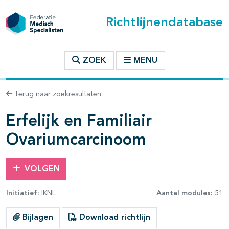
Richtlijnendatabase
t inhoudsopgave
ZOEK
MENU
n binnen deze richtlijn
Terug naar zoekresultaten
les openklappen
Erfelijk en Familiair
Ovariumcarcinoom
VOLGEN
pagina's open- en dichtklappen
Initiatief:
IKNL
Aantal modules:
51
pagina's open- en dichtklappen
Bijlagen
Download richtlijn