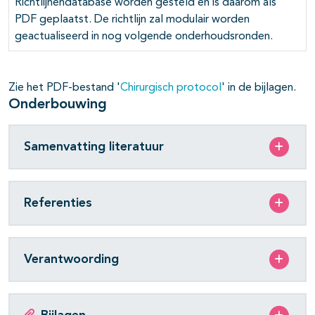
Richtlijnendatabase worden gesteld en is daarom als
PDF geplaatst. De richtlijn zal modulair worden
geactualiseerd in nog volgende onderhoudsronden.
Zie het PDF-bestand '
Chirurgisch protocol
' in de bijlagen.
Onderbouwing
Samenvatting literatuur
pagina's open- en dichtklappen
pagina's open- en dichtklappen
Referenties
Verantwoording