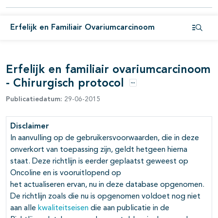
pagina's open- en dichtklappen
Erfelijk en Familiair Ovariumcarcinoom
Open i
pagina's open- en dichtklappen
Erfelijk en familiair ovariumcarcinoom
pagina's open- en dichtklappen
- Chirurgisch protocol
Opties
Publicatiedatum:
29-06-2015
pagina's open- en dichtklappen
Disclaimer
In aanvulling op de gebruikersvoorwaarden, die in deze
onverkort van toepassing zijn, geldt hetgeen hierna
staat. Deze richtlijn is eerder geplaatst geweest op
Oncoline en is vooruitlopend op
het actualiseren ervan, nu in deze database opgenomen.
De richtlijn zoals die nu is opgenomen voldoet nog niet
aan alle
kwaliteitseisen
die aan publicatie in de