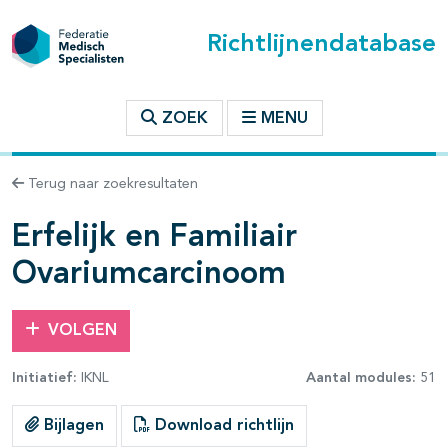
Richtlijnendatabase
t inhoudsopgave
ZOEK
MENU
n binnen deze richtlijn
Terug naar zoekresultaten
les openklappen
Erfelijk en Familiair
Ovariumcarcinoom
VOLGEN
pagina's open- en dichtklappen
Initiatief:
IKNL
Aantal modules:
51
pagina's open- en dichtklappen
Bijlagen
Download richtlijn