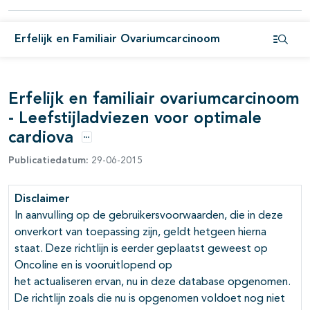
pagina's open- en dichtklappen
Erfelijk en Familiair Ovariumcarcinoom
Open i
pagina's open- en dichtklappen
Erfelijk en familiair ovariumcarcinoom
pagina's open- en dichtklappen
- Leefstijladviezen voor optimale
cardiova
Opties
pagina's open- en dichtklappen
Publicatiedatum:
29-06-2015
pagina's open- en dichtklappen
Disclaimer
In aanvulling op de gebruikersvoorwaarden, die in deze
onverkort van toepassing zijn, geldt hetgeen hierna
pagina's open- en dichtklappen
staat. Deze richtlijn is eerder geplaatst geweest op
Oncoline en is vooruitlopend op
pagina's open- en dichtklappen
het actualiseren ervan, nu in deze database opgenomen.
De richtlijn zoals die nu is opgenomen voldoet nog niet