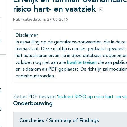
Erfelijk en familiair ovariumca
risico hart- en vaatziek
Opties
Publicatiedatum:
29-06-2015
eken binnen deze richtlijn
Disclaimer
In aanvulling op de gebruikersvoorwaarden, die in deze
Alles openklappen
hierna staat. Deze richtlijn is eerder geplaatst gewees
het actualiseren ervan, nu in deze database opgenomen.
voldoet nog niet aan alle
kwaliteitseisen
die aan public
en is daarom als PDF geplaatst. De richtlijn zal modula
onderhoudsronden.
Zie het PDF-bestand '
Invloed RRSO op risico hart- en v
Subpagina's open- en dichtklappen
Onderbouwing
Subpagina's open- en dichtklappen
Conclusies / Summary of Findings