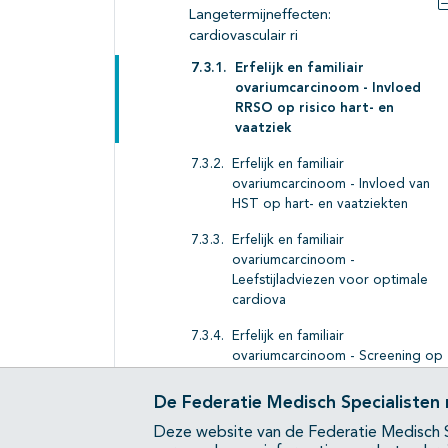
Langetermijneffecten:
cardiovasculair ri
Erfelijk en familiair
ovariumcarcinoom - Invloed
RRSO op risico hart- en
vaatziek
Erfelijk en familiair
ovariumcarcinoom - Invloed van
HST op hart- en vaatziekten
Erfelijk en familiair
ovariumcarcinoom -
Leefstijladviezen voor optimale
cardiova
Erfelijk en familiair
ovariumcarcinoom - Screening op
verhoogd cardiovasculair ri
De Federatie Medisch Specialisten
Erfelijk en familiair ovariumcarcinoom -
Deze website van de Federatie Medisch S
RRSO en osteoporose