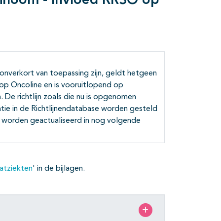
rcinoom - Invloed RRSO op
 onverkort van toepassing zijn, geldt hetgeen
t op Oncoline en is vooruitlopend op
 De richtlijn zoals die nu is opgenomen
atie in de Richtlijnendatabase worden gesteld
ir worden geactualiseerd in nog volgende
aatziekten
' in de bijlagen.