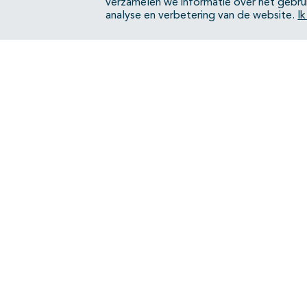
verzamelen we informatie over het gebru
analyse en verbetering van de website.
I
Erfelijk en familiair ovariumcarcinoom -
Organisatie van zorg
Bijlagen