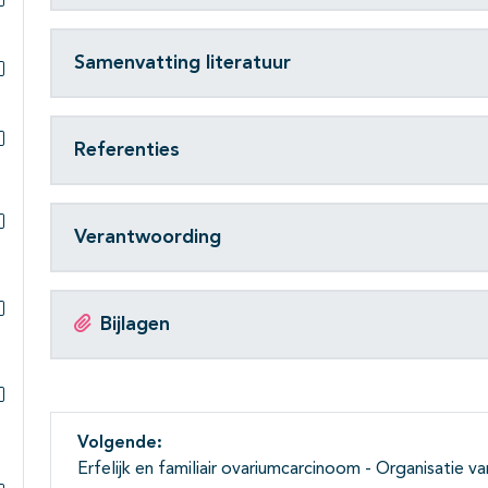
Subpagina's open- en dichtklappen
Samenvatting literatuur
Subpagina's open- en dichtklappen
Referenties
Subpagina's open- en dichtklappen
Verantwoording
Subpagina's open- en dichtklappen
Bijlagen
Subpagina's open- en dichtklappen
Subpagina's open- en dichtklappen
Volgende:
Erfelijk en familiair ovariumcarcinoom - Organisatie v