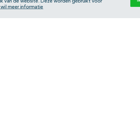
I
ik van de website. Deze worden gebruikt voor
k wil meer informatie
Subpagina's open- en dichtklappen
Back to top