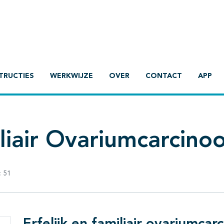
TRUCTIES
WERKWIJZE
OVER
CONTACT
APP
iliair Ovariumcarcin
:
51