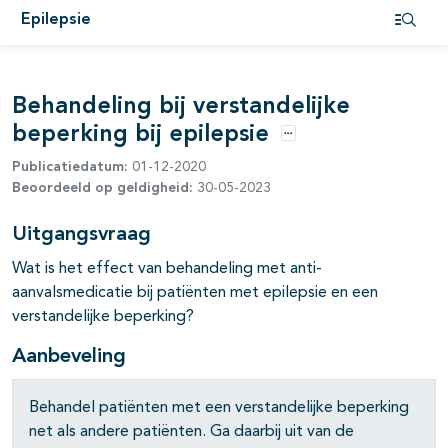
Epilepsie
Open i
pagina's open- en dichtklappen
Behandeling bij verstandelijke
beperking bij epilepsie
Opties
Publicatiedatum:
01-12-2020
Beoordeeld op geldigheid:
30-05-2023
pagina's open- en dichtklappen
Uitgangsvraag
Wat is het effect van behandeling met anti-
pagina's open- en dichtklappen
aanvalsmedicatie bij patiënten met epilepsie en een
verstandelijke beperking?
Aanbeveling
pagina's open- en dichtklappen
Behandel patiënten met een verstandelijke beperking
net als andere patiënten. Ga daarbij uit van de