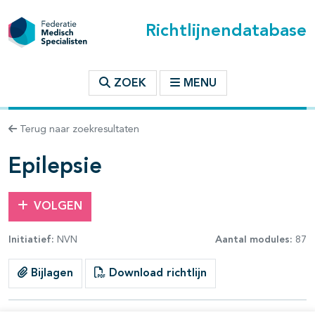
Richtlijnendatabase
t inhoudsopgave
ZOEK
MENU
n binnen deze richtlijn
Terug naar zoekresultaten
les openklappen
Epilepsie
VOLGEN
Initiatief:
NVN
Aantal modules:
87
Bijlagen
Download richtlijn