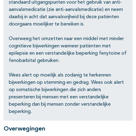
pagina's open- en dichtklappen
standaard uitgangspunten voor het gebruik van anti-
aanvalsmedicatie (zie anti-aanvalsmedicatie) en neem
daarbij in acht dat aanvalsvrijheid bij deze patiënten
doorgaans moeilijker te bereiken is.
pagina's open- en dichtklappen
Overweeg het omzetten naar een middel met minder
pagina's open- en dichtklappen
cognitieve bijwerkingen wanneer patiënten met
epilepsie en een verstandelijke beperking fenytoïne of
pagina's open- en dichtklappen
fenobarbital gebruiken.
Wees alert op moeilijk als zodanig te herkennen
bijwerkingen op stemming en gedrag. Wees ook alert
op somatische bijwerkingen die zich anders
pagina's open- en dichtklappen
presenteren bij mensen met een verstandelijke
beperking dan bij mensen zonder verstandelijke
pagina's open- en dichtklappen
beperking.
pagina's open- en dichtklappen
Overwegingen