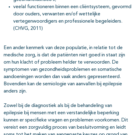
pagina's open- en dichtklappen
veelal functioneren binnen een cliëntsysteem, gevormd
door ouders, verwanten en/of wettelijke
vertegenwoordigers en professionele begeleiders.
pagina's open- en dichtklappen
(CHVG, 2011)
pagina's open- en dichtklappen
Een ander kenmerk van deze populatie, in relatie tot de
medische zorg, is dat de patiënten niet goed in staat zijn
pagina's open- en dichtklappen
om hun klacht of probleem helder te verwoorden. De
symptomen van gezondheidsproblemen en somatische
aandoeningen worden dan vaak anders gepresenteerd.
Bovendien kan de semiologie van aanvallen bij epilepsie
anders zijn.
pagina's open- en dichtklappen
pagina's open- en dichtklappen
Zowel bij de diagnostiek als bij de behandeling van
epilepsie bij mensen met een verstandelijke beperking
pagina's open- en dichtklappen
kunnen er specifieke vragen en problemen voorkomen. Dit
vereist een zorgvuldig proces van besluitvorming en leidt
soms tot het maken van aangepaste keuzes op grond van