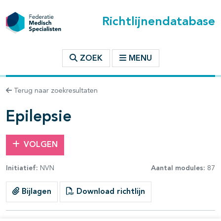
Richtlijnendatabase
t inhoudsopgave
ZOEK
MENU
n binnen deze richtlijn
Terug naar zoekresultaten
les openklappen
Epilepsie
VOLGEN
Initiatief:
NVN
Aantal modules:
87
Bijlagen
Download richtlijn