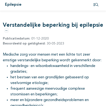
Epilepsie
Open i
pagina's open- en dichtklappen
Verstandelijke beperking bij epilepsie
Opties
Publicatiedatum:
01-12-2020
Beoordeeld op geldigheid:
30-05-2023
pagina's open- en dichtklappen
Medische zorg voor mensen met een lichte tot zeer
ernstige verstandelijke beperking wordt gekenmerkt door:
pagina's open- en dichtklappen
handelings- en wilsonbekwaamheid in verschillende
gradaties;
het bestaan van een grondlijden gebaseerd op
veelvormige etiologie;
pagina's open- en dichtklappen
frequent aanwezige meervoudige complexe
stoornissen en beperkingen;
meer en bijzondere gezondheidsproblemen en
gezondheidsrisico’s;