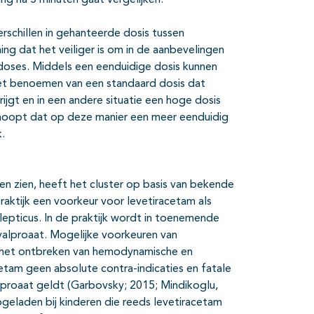
ng na 5 minuten gaat vergelijken.
erschillen in gehanteerde dosis tussen
ing dat het veiliger is om in de aanbevelingen
 doses. Middels een eenduidige dosis kunnen
t benoemen van een standaard dosis dat
krijgt en in een andere situatie een hoge dosis
 hoopt dat op deze manier een meer eenduidig
.
ten zien, heeft het cluster op basis van bekende
raktijk een voorkeur voor levetiracetam als
lepticus. In de praktijk wordt in toenemende
 valproaat. Mogelijke voorkeuren van
 en het ontbreken van hemodynamische en
acetam geen absolute contra-indicaties en fatale
lproaat geldt (Garbovsky; 2015; Mindikoglu,
eladen bij kinderen die reeds levetiracetam