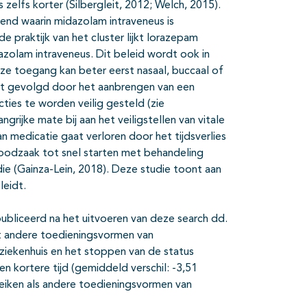
 zelfs korter (Silbergleit, 2012; Welch, 2015).
end waarin midazolam intraveneus is
e praktijk van het cluster lijkt lorazepam
dazolam intraveneus. Dit beleid wordt ook in
ze toegang kan beter eerst nasaal, buccaal of
ct gevolgd door het aanbrengen van een
cties te worden veilig gesteld (zie
rijke mate bij aan het veiligstellen van vitale
n medicatie gaat verloren door het tijdsverlies
oodzaak tot snel starten met behandeling
e (Gainza-Lein, 2018). Deze studie toont aan
leidt.
ubliceerd na het uitvoeren van deze search dd.
t andere toedieningsvormen van
ziekenhuis en het stoppen van de status
n kortere tijd (gemiddeld verschil: -3,51
reiken als andere toedieningsvormen van