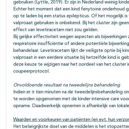
gebruiken (Lyttle, 2019). Er zijn in Nederland weinig ki
Echter het moment dat een kind fenytoïne onderhoud geb
op te laden bij een status epilepticus. Of het mogelijk is
valproaat gebruiken is onbekend. Bij het cluster zijn g
effect van levetiracetam niet zou gelden.
Bij gelijke effectiviteit wegen aspecten als bijwerkinge
respiratoire insufficiëntie of andere potentiële bijwe
behandelaar. Levetiracetam lijkt de veiligste optie bij ki
valproaat in een eerdere situatie bij hetzelfde kind is g
deze keuze te wijzigen naar het oordeel van het cluster i
coupeerprotocol.
Onvoldoende resultaat na tweedelijns behandeling
Indien er ± tien minuten na de tweedelijnsbehandeling o
te worden opgenomen met de kinder intensive care voor
opname. Daadwerkelijk opnemen is afhankelijk van lokale
Waarden en voorkeuren van patiënten (en evt. hun verzo
Het belangrijkste doel van de middelen is het stopzett