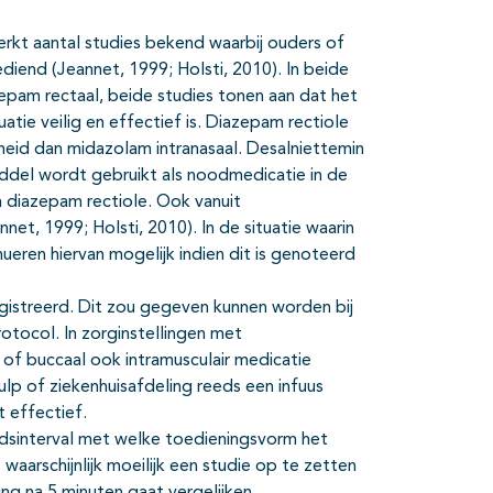
rkt aantal studies bekend waarbij ouders of
diend (Jeannet, 1999; Holsti, 2010). In beide
epam rectaal, beide studies tonen aan dat het
atie veilig en effectief is. Diazepam rectiole
heid dan midazolam intranasaal. Desalniettemin
middel wordt gebruikt als noodmedicatie in de
an diazepam rectiole. Ook vanuit
t, 1999; Holsti, 2010). In de situatie waarin
nueren hiervan mogelijk indien dit is genoteerd
gistreerd. Dit zou gegeven kunnen worden bij
otocol. In zorginstellingen met
of buccaal ook intramusculair medicatie
p of ziekenhuisafdeling reeds een infuus
t effectief.
dsinterval met welke toedieningsvorm het
 waarschijnlijk moeilijk een studie op te zetten