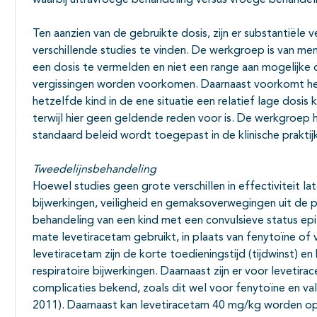
waarbij ultravroege behandeling versus vroege behandeli
Ten aanzien van de gebruikte dosis, zijn er substantiële v
verschillende studies te vinden. De werkgroep is van men
een dosis te vermelden en niet een range aan mogelijke
vergissingen worden voorkomen. Daarnaast voorkomt he
hetzelfde kind in de ene situatie een relatief lage dosis 
terwijl hier geen geldende reden voor is. De werkgroep
standaard beleid wordt toegepast in de klinische praktijk
Tweedelijnsbehandeling
Hoewel studies geen grote verschillen in effectiviteit la
bijwerkingen, veiligheid en gemaksoverwegingen uit de p
behandeling van een kind met een convulsieve status epi
mate levetiracetam gebruikt, in plaats van fenytoïne of
levetiracetam zijn de korte toedieningstijd (tijdwinst)
respiratoire bijwerkingen. Daarnaast zijn er voor levetir
complicaties bekend, zoals dit wel voor fenytoïne en va
2011). Daarnaast kan levetiracetam 40 mg/kg worden opg