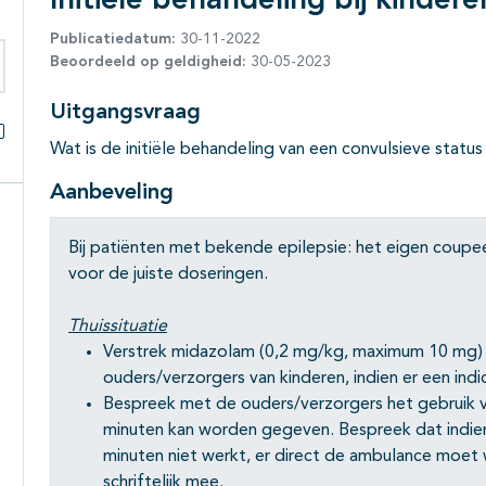
Initiële behandeling bij kinder
Publicatiedatum:
30-11-2022
Beoordeeld op geldigheid:
30-05-2023
eken binnen deze richtlijn
Uitgangsvraag
Wat is de initiële behandeling van een convulsieve status 
Alles openklappen
Aanbeveling
Bij patiënten met bekende epilepsie: het eigen coupee
voor de juiste doseringen.
Thuissituatie
Verstrek midazolam (0,2 mg/kg, maximum 10 mg) 
ouders/verzorgers van kinderen, indien er een indi
Bespreek met de ouders/verzorgers het gebruik 
minuten kan worden gegeven. Bespreek dat indien
minuten niet werkt, er direct de ambulance moe
schriftelijk mee.