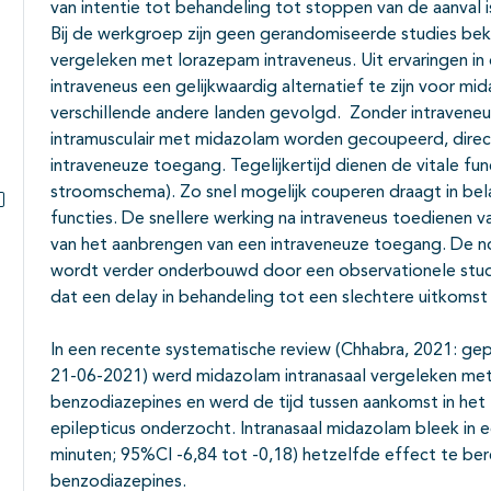
Subpagina's open- en dichtklappen
van intentie tot behandeling tot stoppen van de aanval is
Bij de werkgroep zijn geen gerandomiseerde studies bek
vergeleken met lorazepam intraveneus. Uit ervaringen in d
intraveneus een gelijkwaardig alternatief te zijn voor mi
verschillende andere landen gevolgd. Zonder intraveneu
intramusculair met midazolam worden gecoupeerd, dire
intraveneuze toegang. Tegelijkertijd dienen de vitale fun
stroomschema). Zo snel mogelijk couperen draagt in belang
functies. De snellere werking na intraveneus toedienen va
Subpagina's open- en dichtklappen
van het aanbrengen van een intraveneuze toegang. De n
wordt verder onderbouwd door een observationele studi
dat een delay in behandeling tot een slechtere uitkomst 
In een recente systematische review (Chhabra, 2021: gep
21-06-2021) werd midazolam intranasaal vergeleken me
benzodiazepines en werd de tijd tussen aankomst in het 
epilepticus onderzocht. Intranasaal midazolam bleek in ee
minuten; 95%CI -6,84 tot -0,18) hetzelfde effect te be
benzodiazepines.