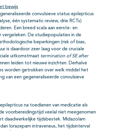
et bewijs
egeneraliseerde convulsieve status epilepticus
alyse, één systematic review, drie RCTs)
deren. Een breed scala aan eerste- en
r vergeleken. De studiepopulaties in de
methodologische beperkingen (risk of bias,
tuur is daardoor zeer laag voor de cruciale
uciale uitkomstmaat
termination of SE after
nnen leiden tot nieuwe inzichten. Derhalve
sies worden getrokken over welk middel het
ing van een gegeneraliseerde convulsieve
epilepticus na toedienen van medicatie als
 de voorbereidingstijd veelal niet meegenomen
et daadwerkelijke tijdsbestek. Midazolam
 dan lorazepam intraveneus, het tijdsinterval