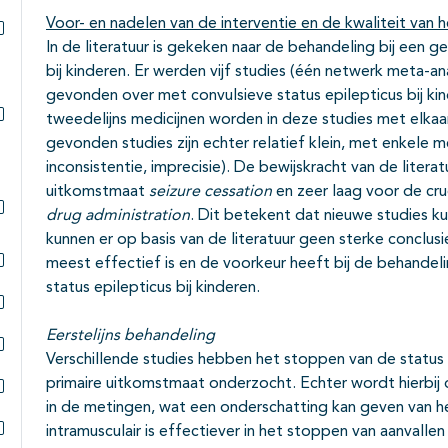
Voor- en nadelen van de interventie en de kwaliteit van h
In de literatuur is gekeken naar de behandeling bij een g
Subpagina's open- en dichtklappen
bij kinderen. Er werden vijf studies (één netwerk meta-an
gevonden over met convulsieve status epilepticus bij kin
tweedelijns medicijnen worden in deze studies met elkaa
Subpagina's open- en dichtklappen
gevonden studies zijn echter relatief klein, met enkele 
inconsistentie, imprecisie). De bewijskracht van de litera
uitkomstmaat
seizure cessation
en zeer laag voor de cr
drug administration
. Dit betekent dat nieuwe studies ku
Subpagina's open- en dichtklappen
kunnen er op basis van de literatuur geen sterke conclu
meest effectief is en de voorkeur heeft bij de behandel
Subpagina's open- en dichtklappen
status epilepticus bij kinderen.
Subpagina's open- en dichtklappen
Eerstelijns behandeling
Verschillende studies hebben het stoppen van de status 
Subpagina's open- en dichtklappen
primaire uitkomstmaat onderzocht. Echter wordt hierbij
in de metingen, wat een onderschatting kan geven van h
Subpagina's open- en dichtklappen
intramusculair is effectiever in het stoppen van aanvallen