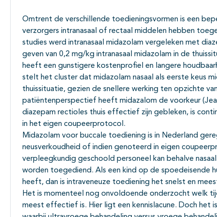
Omtrent de verschillende toedieningsvormen is een bepe
verzorgers intranasaal of rectaal middelen hebben toege
studies werd intranasaal midazolam vergeleken met diaz
geven van 0,2 mg/kg intranasaal midazolam in de thuissitu
heeft een gunstigere kostenprofiel en langere houdbaar
stelt het cluster dat midazolam nasaal als eerste keus 
thuissituatie, gezien de snellere werking ten opzichte v
patiëntenperspectief heeft midazalom de voorkeur (Jeanne
diazepam rectioles thuis effectief zijn gebleken, is conti
in het eigen coupeerprotocol.
Midazolam voor buccale toediening is in Nederland gere
neusverkoudheid of indien genoteerd in eigen coupeerpr
verpleegkundig geschoold personeel kan behalve nasaal 
worden toegediend. Als een kind op de spoedeisende hul
heeft, dan is intraveneuze toediening het snelst en mees
Het is momenteel nog onvoldoende onderzocht welk tij
meest effectief is. Hier ligt een kennislacune. Doch het is