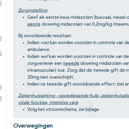
Subpagina's open- en dichtklappen
Zorginstelling
Geef als eerste keus midazolam (buccaal, nasaal of
eerste
dosering midazolam van 0,2mg/kg (maximu
Bij onvoldoende resultaat:
Indien
niet
kan worden voorzien in controle van d
Subpagina's open- en dichtklappen
ambulance.
Indien
wel
kan worden voorzien in controle van de
Subpagina's open- en dichtklappen
zorgverlener een
tweede
dosering midazolam van 
intramusculair) toe. Zorg dat de tweede gift de
20mg niet overschrijdt.
Indien na tweede gift onvoldoende effect: bel a
Subpagina's open- en dichtklappen
Ziekenhuissetting - spoedeisende hulp, ziekenhuisafd
vitale functies,
intensive care
Subpagina's open- en dichtklappen
Volg het stroomschema, zie bijlage.
Overwegingen