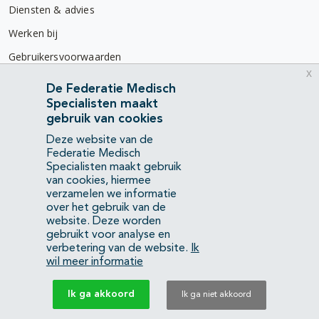
Diensten & advies
Werken bij
Gebruikersvoorwaarden
x
Privacyverklaring
De Federatie Medisch
Specialisten maakt
Contact
gebruik van cookies
Mercatorlaan 1200
Deze website van de
3528 BL Utrecht
Federatie Medisch
Specialisten maakt gebruik
van cookies, hiermee
(088) 505 34 34
verzamelen we informatie
info@richtlijnendatabase.nl
over het gebruik van de
website. Deze worden
gebruikt voor analyse en
YouTube
LinkedIn
verbetering van de website.
Ik
wil meer informatie
KvK Federatie Medisch Specialisten:
40483480
Ik ga akkoord
Ik ga niet akkoord
Privacyverklaring