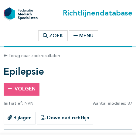
Richtlijnendatabase
t inhoudsopgave
ZOEK
MENU
n binnen deze richtlijn
Terug naar zoekresultaten
les openklappen
Epilepsie
VOLGEN
Initiatief:
NVN
Aantal modules:
87
Bijlagen
Download richtlijn