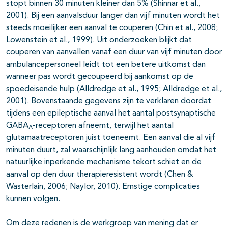
stopt binnen 30 minuten kleiner dan 5% (Shinnar et al.,
2001). Bij een aanvalsduur langer dan vijf minuten wordt het
steeds moeilijker een aanval te couperen (Chin et al., 2008;
Lowenstein et al., 1999). Uit onderzoeken blijkt dat
couperen van aanvallen vanaf een duur van vijf minuten door
ambulancepersoneel leidt tot een betere uitkomst dan
wanneer pas wordt gecoupeerd bij aankomst op de
pagina's open- en dichtklappen
spoedeisende hulp (Alldredge et al., 1995; Alldredge et al.,
2001). Bovenstaande gegevens zijn te verklaren doordat
tijdens een epileptische aanval het aantal postsynaptische
GABA
-receptoren afneemt, terwijl het aantal
A
glutamaatreceptoren juist toeneemt. Een aanval die al vijf
minuten duurt, zal waarschijnlijk lang aanhouden omdat het
natuurlijke inperkende mechanisme tekort schiet en de
aanval op den duur therapieresistent wordt (Chen &
Wasterlain, 2006; Naylor, 2010). Ernstige complicaties
kunnen volgen.
Om deze redenen is de werkgroep van mening dat er