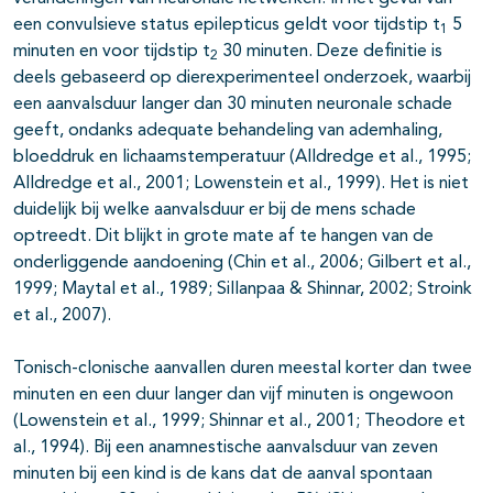
een convulsieve status epilepticus geldt voor tijdstip t
5
1
minuten en voor tijdstip t
30 minuten. Deze definitie is
2
deels gebaseerd op dierexperimenteel onderzoek, waarbij
pagina's open- en dichtklappen
een aanvalsduur langer dan 30 minuten neuronale schade
geeft, ondanks adequate behandeling van ademhaling,
bloeddruk en lichaamstemperatuur (Alldredge et al., 1995;
Alldredge et al., 2001; Lowenstein et al., 1999). Het is niet
pagina's open- en dichtklappen
duidelijk bij welke aanvalsduur er bij de mens schade
optreedt. Dit blijkt in grote mate af te hangen van de
pagina's open- en dichtklappen
onderliggende aandoening (Chin et al., 2006; Gilbert et al.,
1999; Maytal et al., 1989; Sillanpaa & Shinnar, 2002; Stroink
pagina's open- en dichtklappen
et al., 2007).
pagina's open- en dichtklappen
Tonisch-clonische aanvallen duren meestal korter dan twee
pagina's open- en dichtklappen
minuten en een duur langer dan vijf minuten is ongewoon
(Lowenstein et al., 1999; Shinnar et al., 2001; Theodore et
pagina's open- en dichtklappen
al., 1994). Bij een anamnestische aanvalsduur van zeven
minuten bij een kind is de kans dat de aanval spontaan