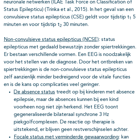
neuronale netwerken (ILAE Task Force on Classification of
Status Epilepticu) (Trinka et al., 2015). In het geval van een
convulsieve status epilepticus (CSE) geldt voor tijdstip t
5
1
minuten en voor tijdstip t
30 minuten.
2
Non-convulsieve status epilepticus (NCSE)
: status
epilepticus met gedaald bewustzijn zonder spiertrekkingen.
Er bestaan verschillende vormen. Een EEG is noodzakelijk
voor het stellen van de diagnose. Door het ontbreken van
spiertrekkingen is de non-convulsieve status epilepticus
zelf aanzienlijk minder bedreigend voor de vitale functies
en is de kans op complicaties veel geringer.
De absence status
treedt op bij kinderen met absence
epilepsie, maar de absences kunnen bij een kind
voorheen nog niet zijn herkend. Het EEG toont
gegeneraliseerde bilateraal synchrone 3 Hz
piekgolfcomplexen. De reactie op therapie is
uitstekend, er blijven geen restverschijnselen achter.
Focale status met verminderde gewaarwording
: kan