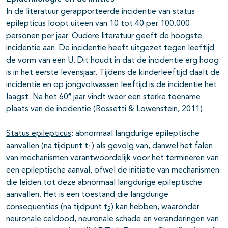
In de literatuur gerapporteerde incidentie van status
epilepticus loopt uiteen van 10 tot 40 per 100.000
personen per jaar. Oudere literatuur geeft de hoogste
incidentie aan. De incidentie heeft uitgezet tegen leeftijd
de vorm van een U. Dit houdt in dat de incidentie erg hoog
is in het eerste levensjaar. Tijdens de kinderleeftijd daalt de
incidentie en op jongvolwassen leeftijd is de incidentie het
e
laagst. Na het 60
jaar vindt weer een sterke toename
plaats van de incidentie (Rossetti & Lowenstein, 2011).
Status epilepticus
: abnormaal langdurige epileptische
aanvallen (na tijdpunt t
) als gevolg van, danwel het falen
1
van mechanismen verantwoordelijk voor het termineren van
een epileptische aanval, ofwel de initiatie van mechanismen
die leiden tot deze abnormaal langdurige epileptische
aanvallen. Het is een toestand die langdurige
consequenties (na tijdpunt t
) kan hebben, waaronder
2
neuronale celdood, neuronale schade en veranderingen van