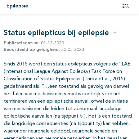
Epilepsie
Open i
pagina's open- en dichtklappen
Status epilepticus bij epilepsie
Opties
Publicatiedatum:
01-12-2020
Beoordeeld op geldigheid:
30-05-2023
Sinds 2015 wordt een status epilepticus volgens de ‘ILAE
pagina's open- en dichtklappen
(International League Against Epilepsy) Task Force on
Classification of Status Epilepticus’ (Trinka et al., 2015)
pagina's open- en dichtklappen
gedefinieerd als: “…een toestand als gevolg van danwel
het falen van mechanismen verantwoordelijk voor het
termineren van een epileptische aanval, ofwel de initiatie
van mechanismen die leiden tot abnormaal langdurige
pagina's open- en dichtklappen
epileptische aanvallen (na tijdpunt t
). Het is een toestand
1
die langdurige consequenties (na tijdpunt t
) kan hebben,
pagina's open- en dichtklappen
2
waaronder neuronale celdood, neuronale schade en
pagina's open- en dichtklappen
veranderingen van neuronale netwerken. In het geval van