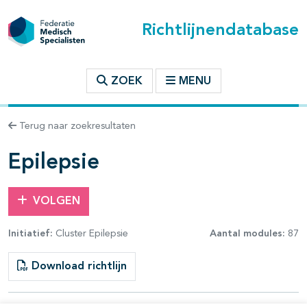
Richtlijnendatabase
t inhoudsopgave
ZOEK
MENU
n binnen deze richtlijn
Terug naar zoekresultaten
les openklappen
Epilepsie
VOLGEN
Initiatief:
Cluster Epilepsie
Aantal modules:
87
Download richtlijn