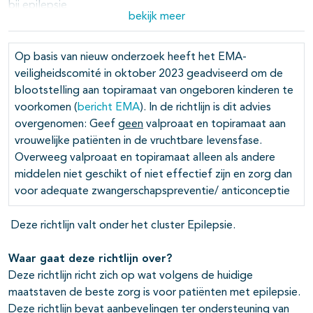
pagina's open- en dichtklappen
bij epilepsie
bekijk meer
Epilepsie in de vruchtbare leeftijd
11-08-2025
Op basis van nieuw onderzoek heeft het EMA-
Anti-aanvalsmedicatie en toekomstige
11-08-2025
pagina's open- en dichtklappen
veiligheidscomité in oktober 2023 geadviseerd om de
vaders met epilepsie
blootstelling aan topiramaat van ongeboren kinderen te
pagina's open- en dichtklappen
Epilepsie bij beroerte
11-08-2025
voorkomen (
bericht EMA
). In de richtlijn is dit advies
overgenomen: Geef
geen
valproaat en topiramaat aan
pagina's open- en dichtklappen
Preventie van het ontwikkelen van
11-08-2025
vrouwelijke patiënten in de vruchtbare levensfase.
epilepsie na een beroerte
Overweeg valproaat en topiramaat alleen als andere
pagina's open- en dichtklappen
middelen niet geschikt of niet effectief zijn en zorg dan
SUDEP
11-08-2025
pagina's open- en dichtklappen
voor adequate zwangerschapspreventie/ anticonceptie
pagina's open- en dichtklappen
Deze richtlijn valt onder het cluster Epilepsie.
Waar gaat deze richtlijn over?
Deze richtlijn richt zich op wat volgens de huidige
maatstaven de beste zorg is voor patiënten met epilepsie.
Deze richtlijn bevat aanbevelingen ter ondersteuning van