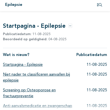
Epilepsie
Open i
pagina's open- en dichtklappen
Startpagina - Epilepsie
Opties
Publicatiedatum:
11-08-2025
Beoordeeld op geldigheid:
04-08-2025
pagina's open- en dichtklappen
Wat is nieuw?
Publicatiedatum
Startpagina - Epilepsie
11-08-2025
pagina's open- en dichtklappen
Niet nader te classificeren aanvallen bij
11-08-2025
epilepsie
pagina's open- en dichtklappen
Screening op Osteoporose en
11-08-2025
fractuurpreventie
Anti-aanvalsmedicatie en zwangerschap
11-08-2025