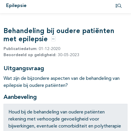
Epilepsie
Open i
pagina's open- en dichtklappen
Behandeling bij oudere patiënten
met epilepsie
Opties
Publicatiedatum:
01-12-2020
Beoordeeld op geldigheid:
30-05-2023
pagina's open- en dichtklappen
Uitgangsvraag
Wat zijn de bijzondere aspecten van de behandeling van
pagina's open- en dichtklappen
epilepsie bij oudere patiënten?
Aanbeveling
pagina's open- en dichtklappen
Houd bij de behandeling van oudere patiënten
rekening met verhoogde gevoeligheid voor
bijwerkingen, eventuele comorbiditeit en polytherapie