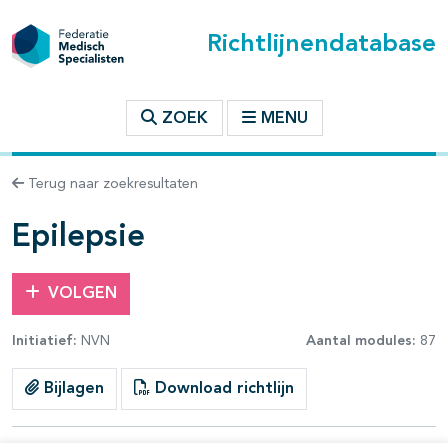
Richtlijnendatabase
t inhoudsopgave
ZOEK
MENU
n binnen deze richtlijn
Terug naar zoekresultaten
les openklappen
Epilepsie
VOLGEN
Initiatief:
NVN
Aantal modules:
87
Bijlagen
Download richtlijn