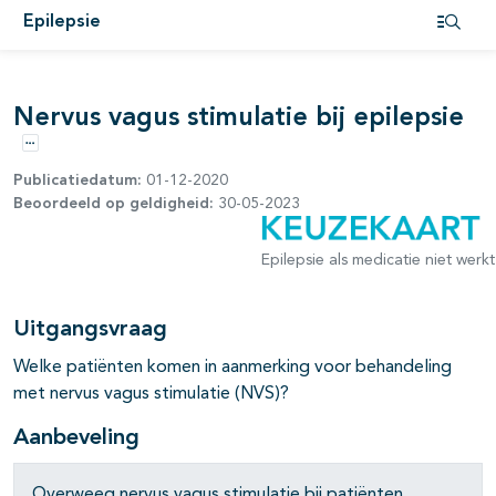
Epilepsie
Open i
pagina's open- en dichtklappen
Nervus vagus stimulatie bij epilepsie
Opties
Publicatiedatum:
01-12-2020
Beoordeeld op geldigheid:
30-05-2023
pagina's open- en dichtklappen
Epilepsie als medicatie niet werkt
pagina's open- en dichtklappen
Uitgangsvraag
Welke patiënten komen in aanmerking voor behandeling
met nervus vagus stimulatie (NVS)?
pagina's open- en dichtklappen
Aanbeveling
Overweeg nervus vagus stimulatie bij patiënten