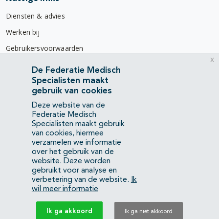
Diensten & advies
Werken bij
Gebruikersvoorwaarden
x
Privacyverklaring
De Federatie Medisch
Specialisten maakt
Contact
gebruik van cookies
Mercatorlaan 1200
Deze website van de
3528 BL Utrecht
Federatie Medisch
Specialisten maakt gebruik
van cookies, hiermee
(088) 505 34 34
verzamelen we informatie
info@richtlijnendatabase.nl
over het gebruik van de
website. Deze worden
gebruikt voor analyse en
YouTube
LinkedIn
verbetering van de website.
Ik
wil meer informatie
KvK Federatie Medisch Specialisten:
40483480
Ik ga akkoord
Ik ga niet akkoord