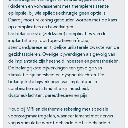
pagina's open- en dichtklappen
(kinderen en volwassenen) met therapieresistente
epilepsie, bij wie epilepsiechirurgie geen optie is.
Daarbij moet rekening gehouden worden met de kans
op complicaties en bijwerkingen.
De belangrijkste (zeldzame) complicaties van de
implantatie zijn postoperatieve infectie,
stembandparese en tijdelijke unilaterale zwakte van de
pagina's open- en dichtklappen
gezichtsspieren. Overige bijwerkingen als gevolg van
de implantatie zijn heesheid, hoesten en paresthesieën.
pagina's open- en dichtklappen
De belangrijkste bijwerkingen ten gevolge van
pagina's open- en dichtklappen
stimulatie zijn heesheid en dyspneuklachten. De
belangrijkste bijwerkingen van implantatie in
pagina's open- en dichtklappen
combinatie met stimulatie zijn heesheid,
dyspneuklachten, paresthesieën en pijn.
pagina's open- en dichtklappen
Houd bij MRI en diathermie rekening met speciale
pagina's open- en dichtklappen
voorzorgsmaatregelen, wanneer iemand met nervus
vagus stimulatie wordt behandeld of is behandeld.