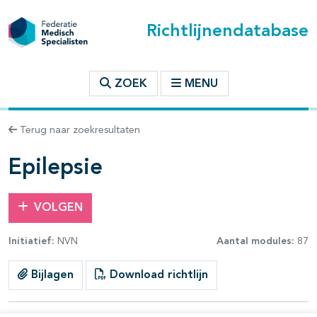
Richtlijnendatabase
t inhoudsopgave
ZOEK
MENU
n binnen deze richtlijn
Terug naar zoekresultaten
les openklappen
Epilepsie
VOLGEN
Initiatief:
NVN
Aantal modules:
87
Bijlagen
Download richtlijn